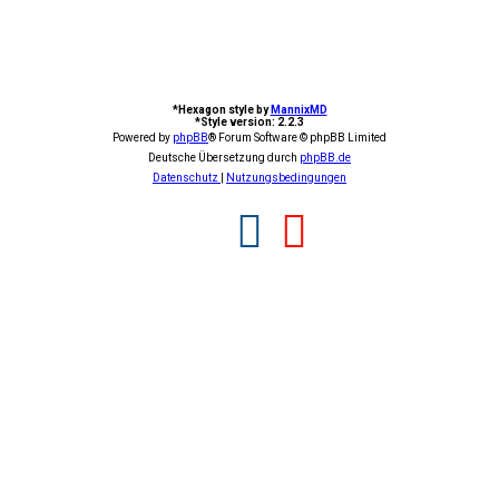
*
Hexagon style by
MannixMD
*
Style version: 2.2.3
Powered by
phpBB
® Forum Software © phpBB Limited
Deutsche Übersetzung durch
phpBB.de
Datenschutz
|
Nutzungsbedingungen
F
Y
a
o
c
u
e
t
b
u
o
b