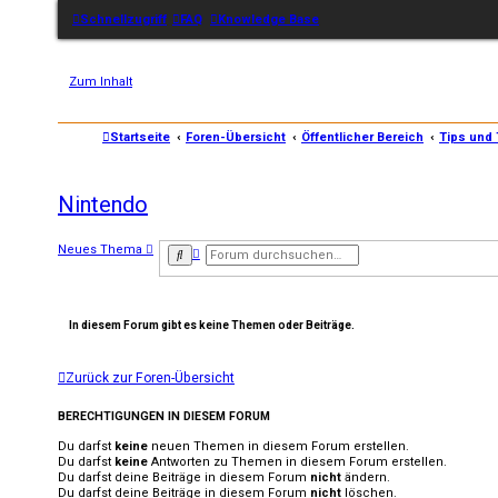
Schnellzugriff
FAQ
Knowledge Base
Zum Inhalt
Startseite
Foren-Übersicht
Öffentlicher Bereich
Tips und 
Nintendo
Neues Thema
E
S
r
u
w
c
e
h
i
e
t
In diesem Forum gibt es keine Themen oder Beiträge.
e
r
t
Zurück zur Foren-Übersicht
e
S
u
BERECHTIGUNGEN IN DIESEM FORUM
c
h
Du darfst
keine
neuen Themen in diesem Forum erstellen.
e
Du darfst
keine
Antworten zu Themen in diesem Forum erstellen.
Du darfst deine Beiträge in diesem Forum
nicht
ändern.
Du darfst deine Beiträge in diesem Forum
nicht
löschen.