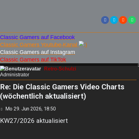
Classic Gamers auf Facebook
Classic Gamers Youtube-Kanal
Classic Gamers auf Instagram
Classic Gamers auf TikTok
Retro-Schulzi
Administrator
Re: Die Classic Gamers Video Charts
(wöchentlich aktualisiert)
Beitrag
Mo 29. Jun 2026, 18:50
KW27/2026 aktualisiert