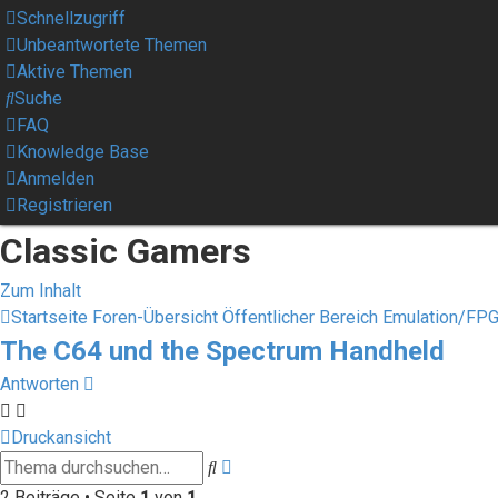
Schnellzugriff
Unbeantwortete Themen
Aktive Themen
Suche
FAQ
Knowledge Base
Anmelden
Registrieren
Classic Gamers
Zum Inhalt
Startseite
Foren-Übersicht
Öffentlicher Bereich
Emulation/FP
The C64 und the Spectrum Handheld
Antworten
Druckansicht
Erweiterte
Suche
Suche
2 Beiträge • Seite
1
von
1