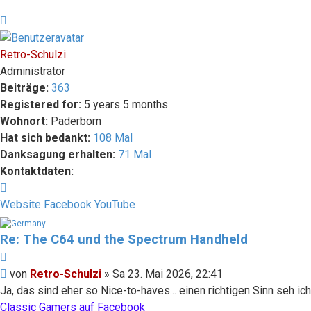
Nach
oben
Retro-Schulzi
Administrator
Beiträge:
363
Registered for:
5 years 5 months
Wohnort:
Paderborn
Hat sich bedankt:
108 Mal
Danksagung erhalten:
71 Mal
Kontaktdaten:
Kontaktdaten
von
Website
Facebook
YouTube
Retro-
Schulzi
Re: The C64 und the Spectrum Handheld
Zitieren
Beitrag
von
Retro-Schulzi
»
Sa 23. Mai 2026, 22:41
Ja, das sind eher so Nice-to-haves... einen richtigen Sinn seh ich
Classic Gamers auf Facebook