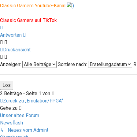
Classic Gamers Youtube-Kanal
Classic Gamers auf Instagram
Classic Gamers auf TikTok
Nach
oben
Antworten
Druckansicht
Anzeigen:
Sortiere nach:
R
2 Beiträge • Seite
1
von
1
Zurück zu „Emulation/FPGA“
Gehe zu
Unser altes Forum
Newsflash
↳ Neues vom Admin!