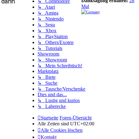
h dann
Danksagung erhalten:
28
↳ Commodore
Mal
↳ Atari
↳ Amiga
↳ Nintendo
↳ Sega
↳ Xbox
↳ PlayStation
↳ Others/Exoten
↳ Tutorials
Showroom
↳ Showroom
↳ Mein Schreibtisch!
Marktplatz
↳ Biete
↳ Suche
↳ Tausche/Verschenke
Dies und das...
↳ Lustig und kurios
↳ Laberecke
Startseite
Foren-Übersicht
Alle Zeiten sind
UTC+02:00
Alle Cookies löschen
Kontakt