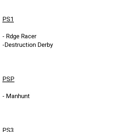
PS1
- Rdge Racer
-Destruction Derby
PSP
- Manhunt
PS3