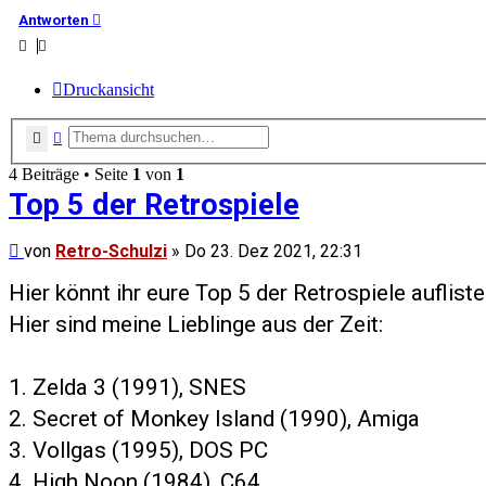
Antworten
Druckansicht
Suche
Erweiterte Suche
4 Beiträge • Seite
1
von
1
Top 5 der Retrospiele
Beitrag
von
Retro-Schulzi
»
Do 23. Dez 2021, 22:31
Hier könnt ihr eure Top 5 der Retrospiele auflist
Hier sind meine Lieblinge aus der Zeit:
1. Zelda 3 (1991), SNES
2. Secret of Monkey Island (1990), Amiga
3. Vollgas (1995), DOS PC
4. High Noon (1984), C64