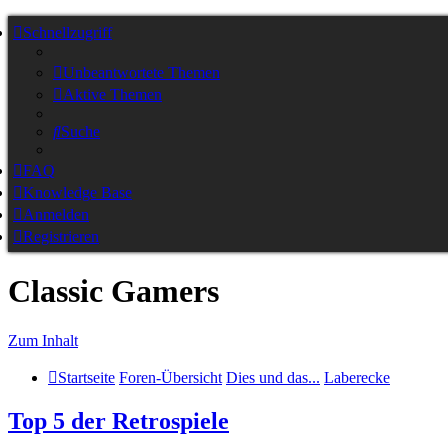
Schnellzugriff
Unbeantwortete Themen
Aktive Themen
Suche
FAQ
Knowledge Base
Anmelden
Registrieren
Classic Gamers
Zum Inhalt
Startseite
Foren-Übersicht
Dies und das...
Laberecke
Top 5 der Retrospiele