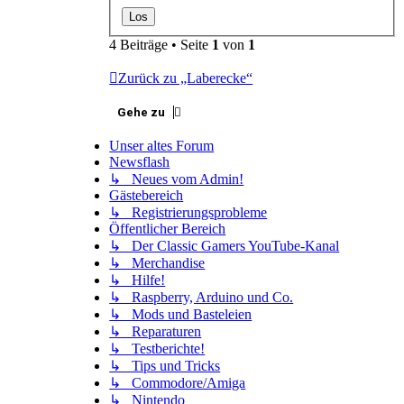
4 Beiträge • Seite
1
von
1
Zurück zu „Laberecke“
Gehe zu
Unser altes Forum
Newsflash
↳ Neues vom Admin!
Gästebereich
↳ Registrierungsprobleme
Öffentlicher Bereich
↳ Der Classic Gamers YouTube-Kanal
↳ Merchandise
↳ Hilfe!
↳ Raspberry, Arduino und Co.
↳ Mods und Basteleien
↳ Reparaturen
↳ Testberichte!
↳ Tips und Tricks
↳ Commodore/Amiga
↳ Nintendo