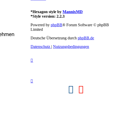
*
Hexagon style by
MannixMD
*
Style version: 2.2.3
Powered by
phpBB
® Forum Software © phpBB
Limited
nehmen
Deutsche Übersetzung durch
phpBB.de
Datenschutz
|
Nutzungsbedingungen
Facebook
Youtube
(Opens
(Opens
in
in