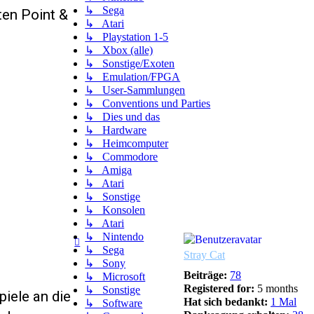
↳ Sega
ten Point &
↳ Atari
↳ Playstation 1-5
↳ Xbox (alle)
↳ Sonstige/Exoten
↳ Emulation/FPGA
↳ User-Sammlungen
↳ Conventions und Parties
↳ Dies und das
↳ Hardware
↳ Heimcomputer
↳ Commodore
↳ Amiga
↳ Atari
↳ Sonstige
↳ Konsolen
↳ Atari
↳ Nintendo
↳ Sega
Stray Cat
↳ Sony
Beiträge:
78
↳ Microsoft
Registered for:
5 months
↳ Sonstige
piele an die
Hat sich bedankt:
1 Mal
↳ Software