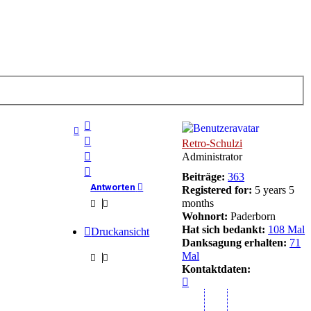
Nach
oben
Nach
Retro-Schulzi
oben
Nach
Administrator
oben
Nach
Beiträge:
363
oben
Antworten
Registered for:
5 years 5
months
Wohnort:
Paderborn
Hat sich bedankt:
108 Mal
Druckansicht
Danksagung erhalten:
71
Mal
Kontaktdaten:
Kontaktdaten
von
Retro-