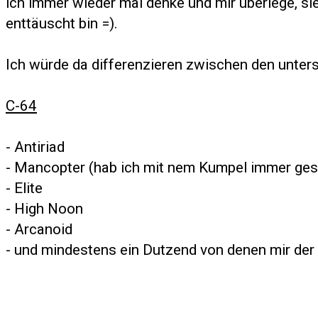
ich immer wieder mal denke und mir überlege, si
enttäuscht bin =).
Ich würde da differenzieren zwischen den unter
C-64
- Antiriad
- Mancopter (hab ich mit nem Kumpel immer gespi
- Elite
- High Noon
- Arcanoid
- und mindestens ein Dutzend von denen mir der 