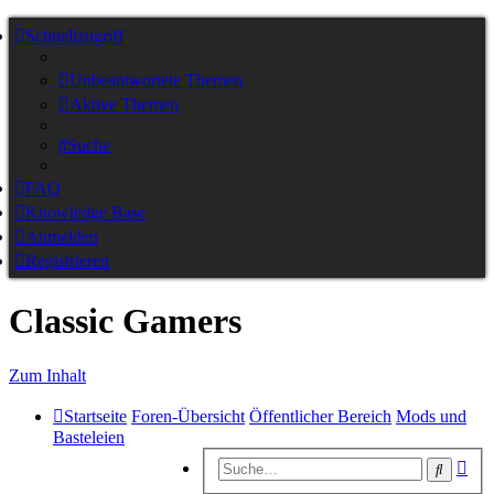
Schnellzugriff
Unbeantwortete Themen
Aktive Themen
Suche
FAQ
Knowledge Base
Anmelden
Registrieren
Classic Gamers
Zum Inhalt
Startseite
Foren-Übersicht
Öffentlicher Bereich
Mods und
Basteleien
Erw
Suche
Suc