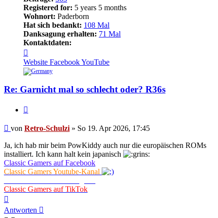
Registered for:
5 years 5 months
Wohnort:
Paderborn
Hat sich bedankt:
108 Mal
Danksagung erhalten:
71 Mal
Kontaktdaten:
Kontaktdaten
von
Website
Facebook
YouTube
Retro-
Schulzi
Re: Garnicht mal so schlecht oder? R36s
Zitieren
Beitrag
von
Retro-Schulzi
»
So 19. Apr 2026, 17:45
Ja, ich hab mir beim PowKiddy auch nur die europäischen ROMs
installiert. Ich kann halt kein japanisch
Classic Gamers auf Facebook
Classic Gamers Youtube-Kanal
Classic Gamers auf Instagram
Classic Gamers auf TikTok
Nach
oben
Antworten