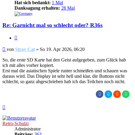
Hat sich bedankt:
1 Mal
Danksagung erhalten:
28 Mal
Re: Garnicht mal so schlecht oder? R36s
Zitieren
Beitrag
von
Stray Cat
»
So 19. Apr 2026, 06:20
So, die erste SD Karte hat den Geist aufgegeben, zum Glück hab
ich mit alles vorher kopiert.
Erst mal die asiatischen Spiele runter schmeißen und schauen was
daraus wird. Das Display ist sehr hell und klar, die Buttons nicht
schlecht, so ganz abgeschrieben hab ich das Teilchen noch nicht.
Nach
oben
Retro-Schulzi
Administrator
Beiträge:
363