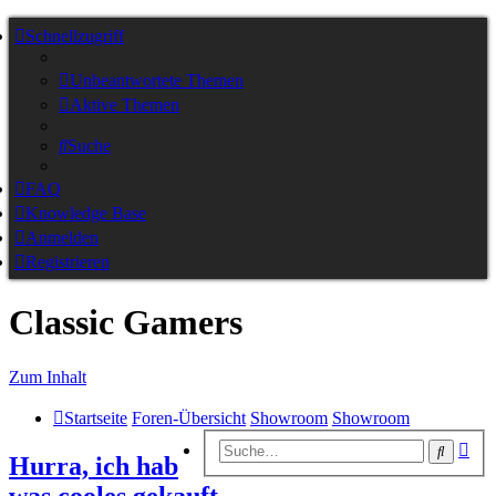
Schnellzugriff
Unbeantwortete Themen
Aktive Themen
Suche
FAQ
Knowledge Base
Anmelden
Registrieren
Classic Gamers
Zum Inhalt
Startseite
Foren-Übersicht
Showroom
Showroom
Erw
Suche
Hurra, ich hab
Suc
was cooles gekauft…