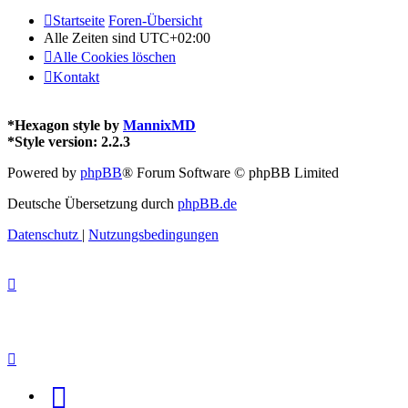
Startseite
Foren-Übersicht
Alle Zeiten sind
UTC+02:00
Alle Cookies löschen
Kontakt
*
Hexagon style by
MannixMD
*
Style version: 2.2.3
Powered by
phpBB
® Forum Software © phpBB Limited
Deutsche Übersetzung durch
phpBB.de
Datenschutz
|
Nutzungsbedingungen
Facebook