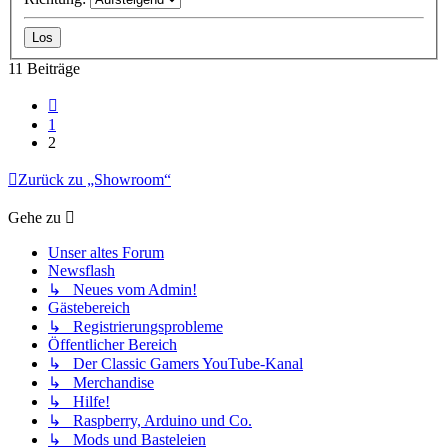
11 Beiträge
Vorherige
1
2
Zurück zu „Showroom“
Gehe zu
Unser altes Forum
Newsflash
↳ Neues vom Admin!
Gästebereich
↳ Registrierungsprobleme
Öffentlicher Bereich
↳ Der Classic Gamers YouTube-Kanal
↳ Merchandise
↳ Hilfe!
↳ Raspberry, Arduino und Co.
↳ Mods und Basteleien