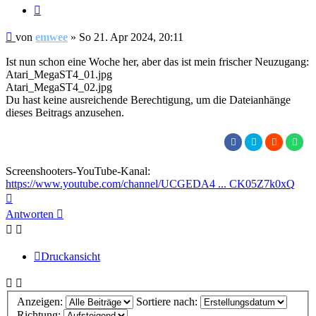
Zitieren
Beitrag
von
emwee
»
So 21. Apr 2024, 20:11
Ist nun schon eine Woche her, aber das ist mein frischer Neuzugang:
Atari_MegaST4_01.jpg
Atari_MegaST4_02.jpg
Du hast keine ausreichende Berechtigung, um die Dateianhänge
dieses Beitrags anzusehen.
Screenshooters-YouTube-Kanal:
https://www.youtube.com/channel/UCGEDA4 ... CK05Z7k0xQ
Nach
oben
Antworten
Druckansicht
Anzeigen:
Sortiere nach:
Richtung: