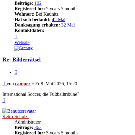
Beiträge:
102
Registered for:
5 years 5 months
Wohnort:
Bei Kaunitz
Hat sich bedankt:
45 Mal
Danksagung erhalten:
32 Mal
Kontaktdaten:
Kontaktdaten
von
Website
camper
Re: Bilderrätsel
Zitieren
Beitrag
von
camper
»
Fr 8. Mai 2026, 15:20
International Soccer, die Fußballtribüne?
Nach
oben
Retro-Schulzi
Administrator
Beiträge:
363
Registered for:
5 years 5 months