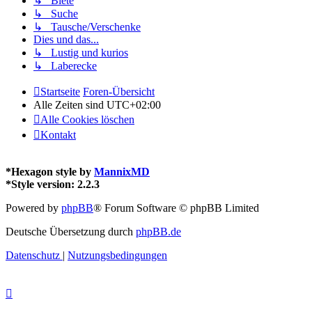
↳ Biete
↳ Suche
↳ Tausche/Verschenke
Dies und das...
↳ Lustig und kurios
↳ Laberecke
Startseite
Foren-Übersicht
Alle Zeiten sind
UTC+02:00
Alle Cookies löschen
Kontakt
*
Hexagon style by
MannixMD
*
Style version: 2.2.3
Powered by
phpBB
® Forum Software © phpBB Limited
Deutsche Übersetzung durch
phpBB.de
Datenschutz
|
Nutzungsbedingungen