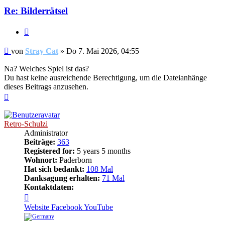
Re: Bilderrätsel
Zitieren
Beitrag
von
Stray Cat
»
Do 7. Mai 2026, 04:55
Na? Welches Spiel ist das?
Du hast keine ausreichende Berechtigung, um die Dateianhänge
dieses Beitrags anzusehen.
Nach
oben
Retro-Schulzi
Administrator
Beiträge:
363
Registered for:
5 years 5 months
Wohnort:
Paderborn
Hat sich bedankt:
108 Mal
Danksagung erhalten:
71 Mal
Kontaktdaten:
Kontaktdaten
von
Website
Facebook
YouTube
Retro-
Schulzi