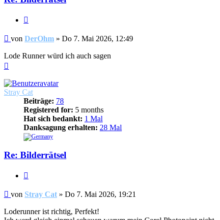
Zitieren
Beitrag
von
DerOhm
»
Do 7. Mai 2026, 12:49
Lode Runner würd ich auch sagen
Nach
oben
Stray Cat
Beiträge:
78
Registered for:
5 months
Hat sich bedankt:
1 Mal
Danksagung erhalten:
28 Mal
Re: Bilderrätsel
Zitieren
Beitrag
von
Stray Cat
»
Do 7. Mai 2026, 19:21
Loderunner ist richtig, Perfekt!