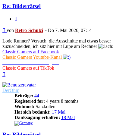
Re: Bilderrätsel
Zitieren
Beitrag
von
Retro-Schulzi
»
Do 7. Mai 2026, 07:14
Lode Runner? Versuch, die Ausschnitte mal etwas besser
zuzuschneiden, ich sitz hier mit Lupe am Rechner
Classic Gamers auf Facebook
Classic Gamers Youtube-Kanal
Classic Gamers auf Instagram
Classic Gamers auf TikTok
Nach
oben
DerOhm
Beiträge:
44
Registered for:
4 years 8 months
Wohnort:
Salzkotten
Hat sich bedankt:
17 Mal
Danksagung erhalten:
18 Mal
Re: Bilderrätsel