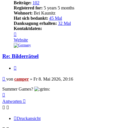
Beiträge:
102
Registered for:
5 years 5 months
Wohnort:
Bei Kaunitz
Hat sich bedankt:
45 Mal
Danksagung erhalten:
32 Mal
Kontaktdaten:
Kontaktdaten
von
Website
camper
Re: Bilderrätsel
Zitieren
Beitrag
von
camper
»
Fr 8. Mai 2026, 20:16
Summer Games?
Nach
oben
Antworten
Druckansicht