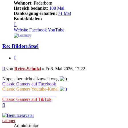
Wohnort:
Paderborn
Hat sich bedankt:
108 Mal
Danksagung erhalten:
71 Mal
Kontaktdaten:
Kontaktdaten
von
Website
Facebook
YouTube
Retro-
Schulzi
Re: Bilderrätsel
Zitieren
Beitrag
von
Retro-Schulzi
»
Fr 8. Mai 2026, 17:22
Nope, aber nicht allzuweit weg
Classic Gamers auf Facebook
Classic Gamers Youtube-Kanal
Classic Gamers auf Instagram
Classic Gamers auf TikTok
Nach
oben
camper
Administrator