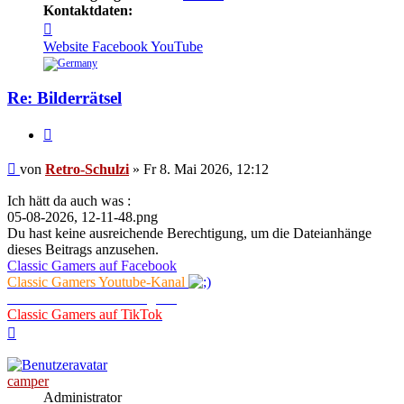
Kontaktdaten:
Kontaktdaten
von
Website
Facebook
YouTube
Retro-
Schulzi
Re: Bilderrätsel
Zitieren
Beitrag
von
Retro-Schulzi
»
Fr 8. Mai 2026, 12:12
Ich hätt da auch was :
05-08-2026, 12-11-48.png
Du hast keine ausreichende Berechtigung, um die Dateianhänge
dieses Beitrags anzusehen.
Classic Gamers auf Facebook
Classic Gamers Youtube-Kanal
Classic Gamers auf Instagram
Classic Gamers auf TikTok
Nach
oben
camper
Administrator