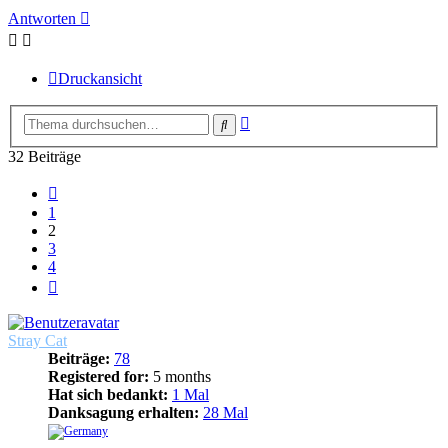
Antworten
Druckansicht
Erweiterte
Suche
Suche
32 Beiträge
Vorherige
1
2
3
4
Nächste
Stray Cat
Beiträge:
78
Registered for:
5 months
Hat sich bedankt:
1 Mal
Danksagung erhalten:
28 Mal