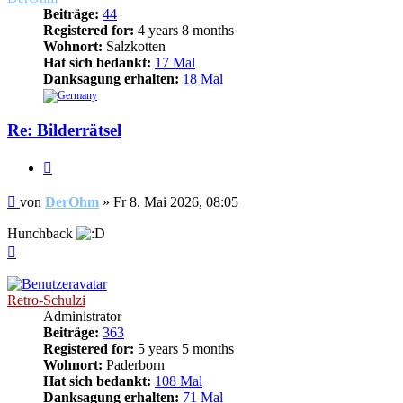
Beiträge:
44
Registered for:
4 years 8 months
Wohnort:
Salzkotten
Hat sich bedankt:
17 Mal
Danksagung erhalten:
18 Mal
Re: Bilderrätsel
Zitieren
Beitrag
von
DerOhm
»
Fr 8. Mai 2026, 08:05
Hunchback
Nach
oben
Retro-Schulzi
Administrator
Beiträge:
363
Registered for:
5 years 5 months
Wohnort:
Paderborn
Hat sich bedankt:
108 Mal
Danksagung erhalten:
71 Mal