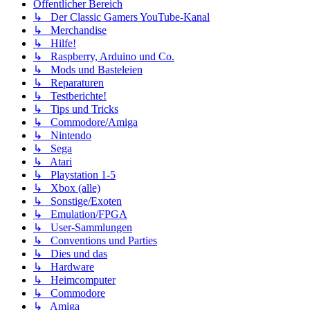
Öffentlicher Bereich
↳ Der Classic Gamers YouTube-Kanal
↳ Merchandise
↳ Hilfe!
↳ Raspberry, Arduino und Co.
↳ Mods und Basteleien
↳ Reparaturen
↳ Testberichte!
↳ Tips und Tricks
↳ Commodore/Amiga
↳ Nintendo
↳ Sega
↳ Atari
↳ Playstation 1-5
↳ Xbox (alle)
↳ Sonstige/Exoten
↳ Emulation/FPGA
↳ User-Sammlungen
↳ Conventions und Parties
↳ Dies und das
↳ Hardware
↳ Heimcomputer
↳ Commodore
↳ Amiga