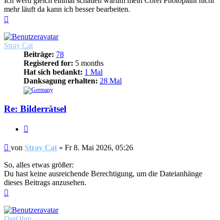
Ich werd gleich einmal schauen warum mein Corel Photopaint nicht
mehr läuft da kann ich besser bearbeiten.
Nach
oben
Stray Cat
Beiträge:
78
Registered for:
5 months
Hat sich bedankt:
1 Mal
Danksagung erhalten:
28 Mal
Re: Bilderrätsel
Zitieren
Beitrag
von
Stray Cat
»
Fr 8. Mai 2026, 05:26
So, alles etwas größer:
Du hast keine ausreichende Berechtigung, um die Dateianhänge
dieses Beitrags anzusehen.
Nach
oben
DerOhm