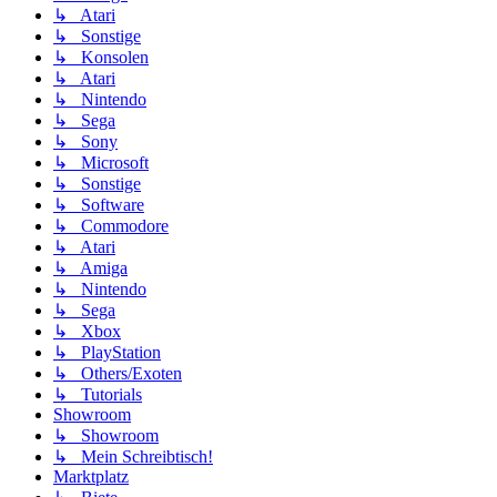
↳ Atari
↳ Sonstige
↳ Konsolen
↳ Atari
↳ Nintendo
↳ Sega
↳ Sony
↳ Microsoft
↳ Sonstige
↳ Software
↳ Commodore
↳ Atari
↳ Amiga
↳ Nintendo
↳ Sega
↳ Xbox
↳ PlayStation
↳ Others/Exoten
↳ Tutorials
Showroom
↳ Showroom
↳ Mein Schreibtisch!
Marktplatz