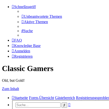
Schnellzugriff
Unbeantwortete Themen
Aktive Themen
Suche
FAQ
Knowledge Base
Anmelden
Registrieren
Classic Gamers
Old, but Gold!
Zum Inhalt
Startseite
Foren-Übersicht
Gästebereich
Registrierungsprobl
Erweiterte
Suche
Suche