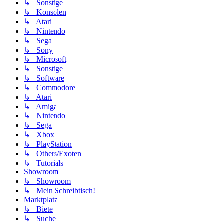
↳ Sonstige
↳ Konsolen
↳ Atari
↳ Nintendo
↳ Sega
↳ Sony
↳ Microsoft
↳ Sonstige
↳ Software
↳ Commodore
↳ Atari
↳ Amiga
↳ Nintendo
↳ Sega
↳ Xbox
↳ PlayStation
↳ Others/Exoten
↳ Tutorials
Showroom
↳ Showroom
↳ Mein Schreibtisch!
Marktplatz
↳ Biete
↳ Suche