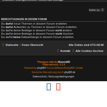
Gehe zu
BERECHTIGUNGEN IN DIESEM FORUM
Du
darfst
neue Themen in diesem Forum erstellen.
Du
darfst
Antworten zu Themen in diesem Forum erstellen.
Du darfst deine Beiträge in diesem Forum
nicht
ändern.
Du darfst deine Beiträge in diesem Forum
nicht
löschen.
Du darfst
keine
Dateianhänge in diesem Forum erstellen.
Startseite
Foren-Übersicht
Alle Zeiten sind
UTC+02:00
Kontakt
Alle Cookies löschen
*
Hexagon style by
MannixMD
*
Style version: 2.2.3
Powered by
phpBB
® Forum Software © phpBB Limited
Deutsche Übersetzung durch
phpBB.de
Datenschutz
|
Nutzungsbedingungen
F
Y
a
o
c
u