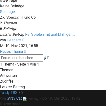
0
Beiträge
Keine Beiträge
Sonstige
ZX, Speccy, TI und Co.
2
Themen
6
Beiträge
Letzter Beitrag
Re: Spielen mit grafikfähigen…
Neuester
von
Gesperrt
Beitrag
Mi 10. Nov 2021, 16:55
Neues Thema
Erweiterte
Suche
Suche
1 Thema • Seite
1
von
1
Themen
Antworten
Zugriffe
Letzter Beitrag
Tandy TRS 80
von
Stray Cat
»
Do 19. Mär 2026, 19:42
0
Antworten