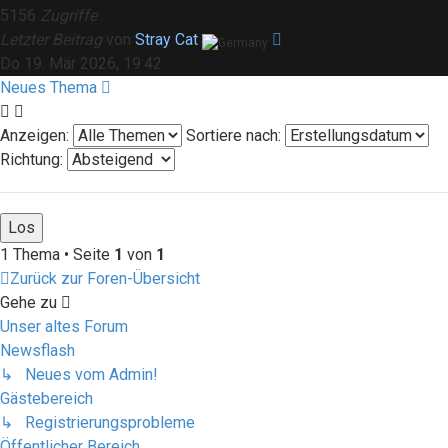
5156
Zugriffe
Letzter Beitrag
von
Stray Cat
Do 19. Mär 2026, 19:42
Neues Thema
Anzeigen:
Sortiere nach:
Richtung:
1 Thema • Seite
1
von
1
Zurück zur Foren-Übersicht
Gehe zu
Unser altes Forum
Newsflash
↳ Neues vom Admin!
Gästebereich
↳ Registrierungsprobleme
Öffentlicher Bereich