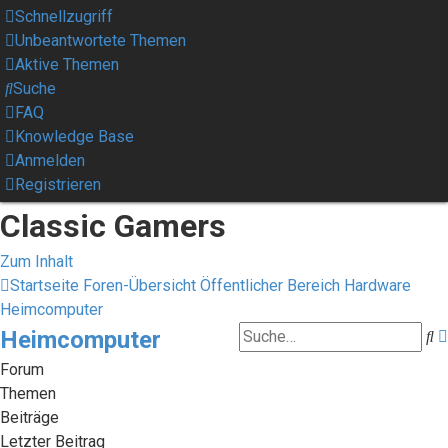
Schnellzugriff
Unbeantwortete Themen
Aktive Themen
Suche
FAQ
Knowledge Base
Anmelden
Registrieren
Classic Gamers
Zum Inhalt
Startseite
Foren-Übersicht
Öffentlicher Bereich
Hardware
Heimcomputer
Heimcomputer
S
Forum
Themen
Beiträge
Letzter Beitrag