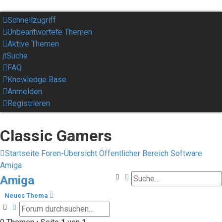
Schnellzugriff
Unbeantwortete Themen
Aktive Themen
Suche
FAQ
Knowledge Base
Anmelden
Registrieren
Classic Gamers
Startseite
Foren-Übersicht
Öffentlicher Bereich
Software
Amiga
Suche
Erweiterte Suche
Amiga
Neues Thema
Suche
Erweiterte Suche