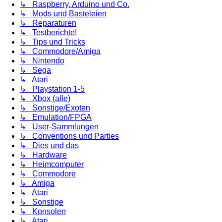
↳ Raspberry, Arduino und Co.
↳ Mods und Basteleien
↳ Reparaturen
↳ Testberichte!
↳ Tips und Tricks
↳ Commodore/Amiga
↳ Nintendo
↳ Sega
↳ Atari
↳ Playstation 1-5
↳ Xbox (alle)
↳ Sonstige/Exoten
↳ Emulation/FPGA
↳ User-Sammlungen
↳ Conventions und Parties
↳ Dies und das
↳ Hardware
↳ Heimcomputer
↳ Commodore
↳ Amiga
↳ Atari
↳ Sonstige
↳ Konsolen
↳ Atari