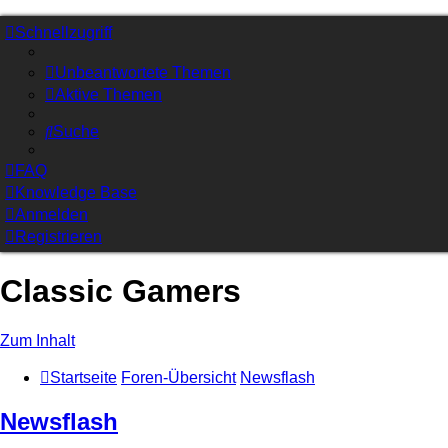
Schnellzugriff
Unbeantwortete Themen
Aktive Themen
Suche
FAQ
Knowledge Base
Anmelden
Registrieren
Classic Gamers
Zum Inhalt
Startseite
Foren-Übersicht
Newsflash
Newsflash