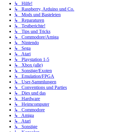
↳ Hilfe!
↳ Raspberry, Arduino und Co.
↳ Mods und Basteleien
↳ Reparaturen
↳ Testberichte!
↳ Tips und Tricks
↳ Commodore/Amiga
↳ Nintendo
↳ Sega
↳ Atari
↳ Playstation 1-5
↳ Xbox (alle)
↳ Sonstige/Exoten
↳ Emulation/FPGA
↳ User-Sammlungen
↳ Conventions und Parties
↳ Dies und das
↳ Hardware
↳ Heimcomputer
↳ Commodore
↳ Amiga
↳ Atari
↳ Sonstige