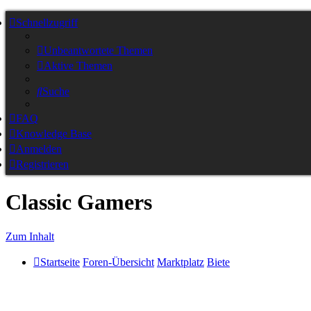
Schnellzugriff
Unbeantwortete Themen
Aktive Themen
Suche
FAQ
Knowledge Base
Anmelden
Registrieren
Classic Gamers
Zum Inhalt
Startseite
Foren-Übersicht
Marktplatz
Biete