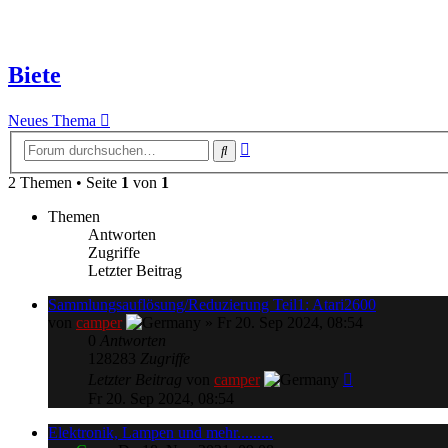
Biete
Neues Thema
Erweiterte
Suche
Suche
2 Themen • Seite
1
von
1
Themen
Antworten
Zugriffe
Letzter Beitrag
Sammlungsauflösung/Reduzierung Teil1: Atari2600
von
camper
»
Fr 20. Sep 2024, 08:54
0
Antworten
128283
Zugriffe
Letzter Beitrag
von
camper
Fr 20. Sep 2024, 08:54
Elektronik, Lampen und mehr.........