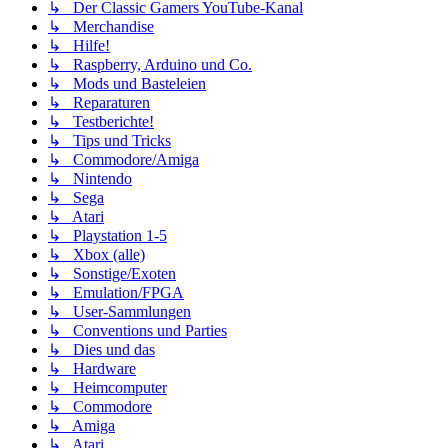
↳ Der Classic Gamers YouTube-Kanal
↳ Merchandise
↳ Hilfe!
↳ Raspberry, Arduino und Co.
↳ Mods und Basteleien
↳ Reparaturen
↳ Testberichte!
↳ Tips und Tricks
↳ Commodore/Amiga
↳ Nintendo
↳ Sega
↳ Atari
↳ Playstation 1-5
↳ Xbox (alle)
↳ Sonstige/Exoten
↳ Emulation/FPGA
↳ User-Sammlungen
↳ Conventions und Parties
↳ Dies und das
↳ Hardware
↳ Heimcomputer
↳ Commodore
↳ Amiga
↳ Atari