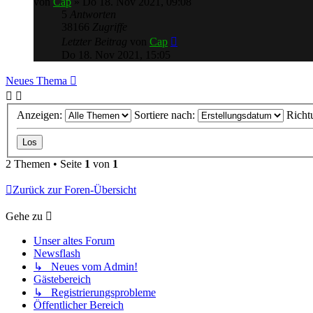
von
Cap
»
Do 18. Nov 2021, 09:08
5
Antworten
38166
Zugriffe
Letzter Beitrag
von
Cap
Do 18. Nov 2021, 15:05
Neues Thema
Anzeigen:
Sortiere nach:
Richt
2 Themen • Seite
1
von
1
Zurück zur Foren-Übersicht
Gehe zu
Unser altes Forum
Newsflash
↳ Neues vom Admin!
Gästebereich
↳ Registrierungsprobleme
Öffentlicher Bereich