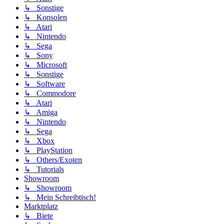
↳ Sonstige
↳ Konsolen
↳ Atari
↳ Nintendo
↳ Sega
↳ Sony
↳ Microsoft
↳ Sonstige
↳ Software
↳ Commodore
↳ Atari
↳ Amiga
↳ Nintendo
↳ Sega
↳ Xbox
↳ PlayStation
↳ Others/Exoten
↳ Tutorials
Showroom
↳ Showroom
↳ Mein Schreibtisch!
Marktplatz
↳ Biete