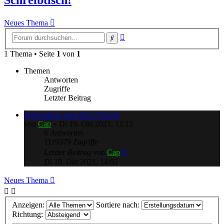
Neues Thema
Erweiterte
Suche
Suche
1 Thema • Seite
1
von
1
Themen
Antworten
Zugriffe
Letzter Beitrag
Büroumbau nach dem Umzug
von
Cap
»
Di 19. Okt 2021, 12:12
6
Antworten
1119379
Zugriffe
Letzter Beitrag
von
Cap
Di 19. Okt 2021, 14:02
Neues Thema
Anzeigen:
Sortiere nach:
Richtung: