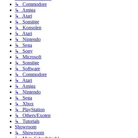
↳ Commodore
↳ Amiga
↳ Atari
↳ Sonstige
↳ Konsolen
↳ Atari
↳ Nintendo
↳ Sega
↳ Sony
↳ Microsoft
↳ Sonstige
↳ Software
↳ Commodore
↳ Atari
↳ Amiga
↳ Nintendo
↳ Sega
↳ Xbox
↳ PlayStation
↳ Others/Exoten
↳ Tutorials
Showroom
↳ Showroom