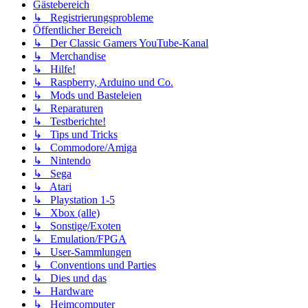
Gästebereich
↳ Registrierungsprobleme
Öffentlicher Bereich
↳ Der Classic Gamers YouTube-Kanal
↳ Merchandise
↳ Hilfe!
↳ Raspberry, Arduino und Co.
↳ Mods und Basteleien
↳ Reparaturen
↳ Testberichte!
↳ Tips und Tricks
↳ Commodore/Amiga
↳ Nintendo
↳ Sega
↳ Atari
↳ Playstation 1-5
↳ Xbox (alle)
↳ Sonstige/Exoten
↳ Emulation/FPGA
↳ User-Sammlungen
↳ Conventions und Parties
↳ Dies und das
↳ Hardware
↳ Heimcomputer