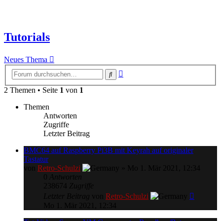
Tutorials
Neues Thema
Erweiterte
Suche
Suche
2 Themen • Seite
1
von
1
Themen
Antworten
Zugriffe
Letzter Beitrag
BMC64 auf Raspberry Pi3B mit Keyrah auf originaler
Tastatur
von
Retro-Schulzi
»
Mo 1. Mär 2021, 12:34
0
Antworten
238674
Zugriffe
Letzter Beitrag
von
Retro-Schulzi
Mo 1. Mär 2021, 12:34