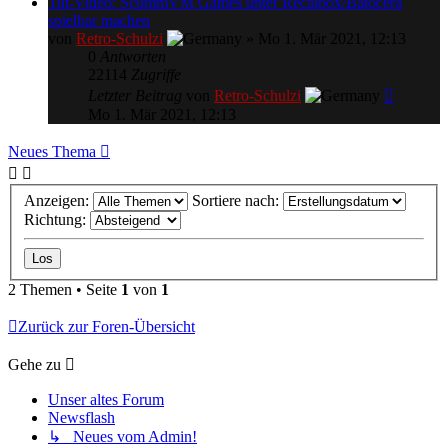
Tut-Video: ScummVM Games unter Recalbox/Batocera
spielbar machen
von
Retro-Schulzi
»
Mo 1. Mär 2021, 12:13
0
Antworten
22114
Zugriffe
Letzter Beitrag
von
Retro-Schulzi
Mo 1. Mär 2021, 12:13
Neues Thema
Anzeigen:
Sortiere nach:
Richtung:
2 Themen • Seite
1
von
1
Zurück zur Foren-Übersicht
Gehe zu
Unser altes Forum
Newsflash
↳ Neues vom Admin!