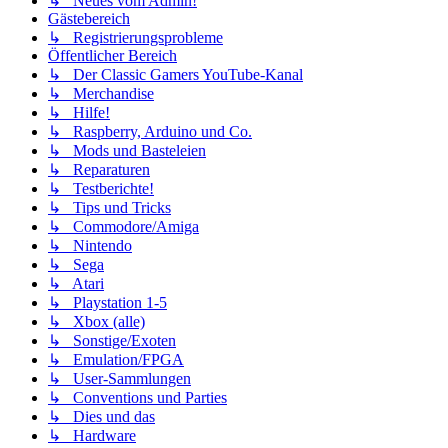
↳ Neues vom Admin!
Gästebereich
↳ Registrierungsprobleme
Öffentlicher Bereich
↳ Der Classic Gamers YouTube-Kanal
↳ Merchandise
↳ Hilfe!
↳ Raspberry, Arduino und Co.
↳ Mods und Basteleien
↳ Reparaturen
↳ Testberichte!
↳ Tips und Tricks
↳ Commodore/Amiga
↳ Nintendo
↳ Sega
↳ Atari
↳ Playstation 1-5
↳ Xbox (alle)
↳ Sonstige/Exoten
↳ Emulation/FPGA
↳ User-Sammlungen
↳ Conventions und Parties
↳ Dies und das
↳ Hardware