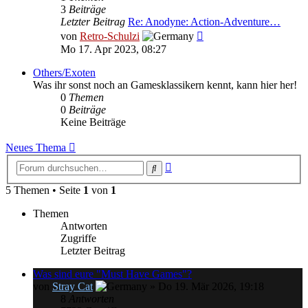
3
Beiträge
Letzter Beitrag
Re: Anodyne: Action-Adventure…
Neuester
von
Retro-Schulzi
Beitrag
Mo 17. Apr 2023, 08:27
Others/Exoten
Was ihr sonst noch an Gamesklassikern kennt, kann hier her!
0
Themen
0
Beiträge
Keine Beiträge
Neues Thema
Erweiterte
Suche
Suche
5 Themen • Seite
1
von
1
Themen
Antworten
Zugriffe
Letzter Beitrag
Was sind eure "Must Have Games"?
von
Stray Cat
»
Do 19. Mär 2026, 19:18
8
Antworten