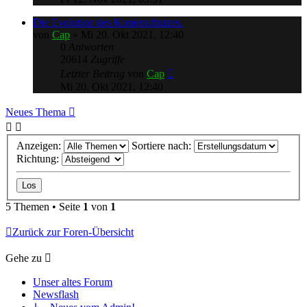
Die Evolution des Kopierschutzes.
von
Cap
»
Mi 20. Okt 2021, 12:40
0
Antworten
20614
Zugriffe
Letzter Beitrag
von
Cap
Mi 20. Okt 2021, 12:40
Neues Thema
Anzeigen:
Sortiere nach:
Richtung:
5 Themen • Seite
1
von
1
Zurück zur Foren-Übersicht
Gehe zu
Unser altes Forum
Newsflash