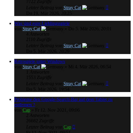
7722
Zugriffe
Letzter Beitrag
von
Stray Cat
Do 19. Mär 2026, 20:25
Was sind eure Lieblingsspiele
von
Stray Cat
»
Do 5. Mär 2026, 20:01
4
Antworten
2110
Zugriffe
Letzter Beitrag
von
Stray Cat
Do 5. Mär 2026, 20:29
Retrospiele unter Windows
von
Stray Cat
»
Mi 4. Mär 2026, 06:54
1
Antworten
1553
Zugriffe
Letzter Beitrag
von
Stray Cat
Do 5. Mär 2026, 19:54
Probleme den Google-Search-Bar auf dem Tablet zu
entfernen ?
von
Cap
»
Fr 12. Nov 2021, 09:06
2
Antworten
26682
Zugriffe
Letzter Beitrag
von
Cap
Fr 12. Nov 2021, 09:51