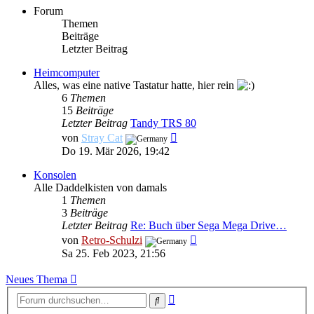
Forum
Themen
Beiträge
Letzter Beitrag
Heimcomputer
Alles, was eine native Tastatur hatte, hier rein
6
Themen
15
Beiträge
Letzter Beitrag
Tandy TRS 80
Neuester
von
Stray Cat
Beitrag
Do 19. Mär 2026, 19:42
Konsolen
Alle Daddelkisten von damals
1
Themen
3
Beiträge
Letzter Beitrag
Re: Buch über Sega Mega Drive…
Neuester
von
Retro-Schulzi
Beitrag
Sa 25. Feb 2023, 21:56
Neues Thema
Erweiterte
Suche
Suche