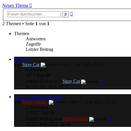
Neues Thema
Erweiterte
Suche
Suche
2 Themen • Seite
1
von
1
Themen
Antworten
Zugriffe
Letzter Beitrag
Batocera
von
Stray Cat
»
So 5. Apr 2026, 10:33
8
Antworten
6973
Zugriffe
Letzter Beitrag
von
Stray Cat
So 19. Apr 2026, 05:57
VC20... aber was ist das?
von
Retro-Schulzi
»
Mi 17. Aug 2022, 17:24
2
Antworten
191007
Zugriffe
Letzter Beitrag
von
Retro-Schulzi
Mi 17. Aug 2022, 19:48