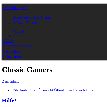
Schnellzugriff
Unbeantwortete Themen
Aktive Themen
Suche
FAQ
Knowledge Base
Anmelden
Registrieren
Classic Gamers
Zum Inhalt
Startseite
Foren-Übersicht
Öffentlicher Bereich
Hilfe!
Hilfe!