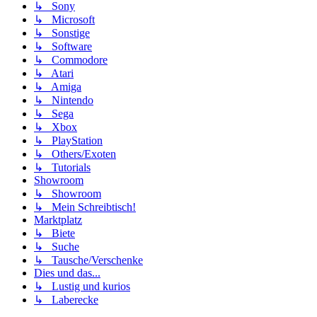
↳ Sony
↳ Microsoft
↳ Sonstige
↳ Software
↳ Commodore
↳ Atari
↳ Amiga
↳ Nintendo
↳ Sega
↳ Xbox
↳ PlayStation
↳ Others/Exoten
↳ Tutorials
Showroom
↳ Showroom
↳ Mein Schreibtisch!
Marktplatz
↳ Biete
↳ Suche
↳ Tausche/Verschenke
Dies und das...
↳ Lustig und kurios
↳ Laberecke