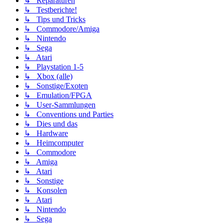
↳ Reparaturen
↳ Testberichte!
↳ Tips und Tricks
↳ Commodore/Amiga
↳ Nintendo
↳ Sega
↳ Atari
↳ Playstation 1-5
↳ Xbox (alle)
↳ Sonstige/Exoten
↳ Emulation/FPGA
↳ User-Sammlungen
↳ Conventions und Parties
↳ Dies und das
↳ Hardware
↳ Heimcomputer
↳ Commodore
↳ Amiga
↳ Atari
↳ Sonstige
↳ Konsolen
↳ Atari
↳ Nintendo
↳ Sega