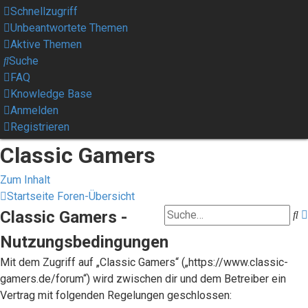
Schnellzugriff
Unbeantwortete Themen
Aktive Themen
Suche
FAQ
Knowledge Base
Anmelden
Registrieren
Classic Gamers
Zum Inhalt
Startseite
Foren-Übersicht
Classic Gamers -
S
Nutzungsbedingungen
Mit dem Zugriff auf „Classic Gamers“ („https://www.classic-
gamers.de/forum“) wird zwischen dir und dem Betreiber ein
Vertrag mit folgenden Regelungen geschlossen: