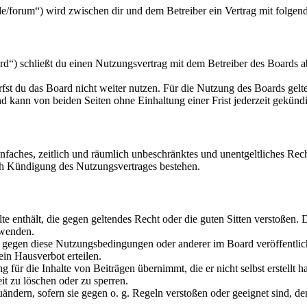
de/forum“) wird zwischen dir und dem Betreiber ein Vertrag mit folge
d“) schließt du einen Nutzungsvertrag mit dem Betreiber des Boards ab
fst du das Board nicht weiter nutzen. Für die Nutzung des Boards gelten
 kann von beiden Seiten ohne Einhaltung einer Frist jederzeit gekünd
 einfaches, zeitlich und räumlich unbeschränktes und unentgeltliches R
ch Kündigung des Nutzungsvertrages bestehen.
alte enthält, die gegen geltendes Recht oder die guten Sitten verstoßen. 
rwenden.
n gegen diese Nutzungsbedingungen oder anderer im Board veröffentli
in Hausverbot erteilen.
für die Inhalte von Beiträgen übernimmt, die er nicht selbst erstellt 
it zu löschen oder zu sperren.
uändern, sofern sie gegen o. g. Regeln verstoßen oder geeignet sind, 