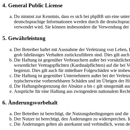
4. General Public License
Du nimmst zur Kenntnis, dass es sich bei phpBB um eine unter
deutschsprachige Informationen werden durch die deutschspr
verwendet wird. Sie können insbesondere die Verwendung der S
5. Gewährleistung
Der Betreiber haftet mit Ausnahme der Verletzung von Leben, Kö
grob fahrlässiges Verhalten zurückzuführen sind. Dies gilt au
Die Haftung ist gegenüber Verbrauchern außer bei vorsätzlich
wesentlicher Vertragspflichten (Kardinalpflichten) auf die be
begrenzt. Dies gilt auch für mittelbare Folgeschäden wie ins
Die Haftung ist gegenüber Unternehmern außer bei der Verletzu
typischerweise vorhersehbaren Schäden und im Übrigen der Höh
Die Haftungsbegrenzung der Absätze a bis c gilt sinngemäß auc
Ansprüche für eine Haftung aus zwingendem nationalem Recht 
6. Änderungsvorbehalt
Der Betreiber ist berechtigt, die Nutzungsbedingungen und di
Der Nutzer ist berechtigt, den Änderungen zu widersprechen. I
Die Änderungen gelten als anerkannt und verbindlich, wenn d