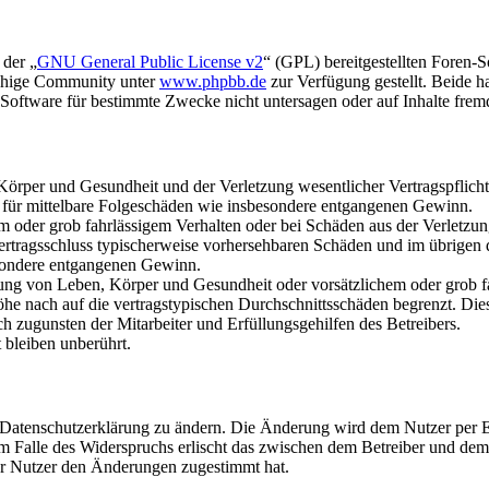
 der „
GNU General Public License v2
“ (GPL) bereitgestellten Foren-
achige Community unter
www.phpbb.de
zur Verfügung gestellt. Beide h
oftware für bestimmte Zwecke nicht untersagen oder auf Inhalte frem
rper und Gesundheit und der Verletzung wesentlicher Vertragspflichten
ch für mittelbare Folgeschäden wie insbesondere entgangenen Gewinn.
em oder grob fahrlässigem Verhalten oder bei Schäden aus der Verletz
i Vertragsschluss typischerweise vorhersehbaren Schäden und im übrigen
besondere entgangenen Gewinn.
ng von Leben, Körper und Gesundheit oder vorsätzlichem oder grob fah
e nach auf die vertragstypischen Durchschnittsschäden begrenzt. Dies
h zugunsten der Mitarbeiter und Erfüllungsgehilfen des Betreibers.
bleiben unberührt.
e Datenschutzerklärung zu ändern. Die Änderung wird dem Nutzer per E-
m Falle des Widerspruchs erlischt das zwischen dem Betreiber und dem 
er Nutzer den Änderungen zugestimmt hat.