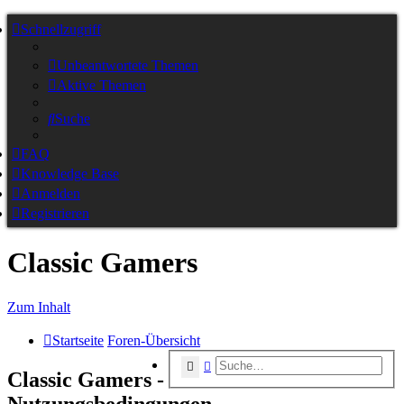
Schnellzugriff
Unbeantwortete Themen
Aktive Themen
Suche
FAQ
Knowledge Base
Anmelden
Registrieren
Classic Gamers
Zum Inhalt
Startseite
Foren-Übersicht
Suche
Erweiterte Suche
Classic Gamers -
Nutzungsbedingungen