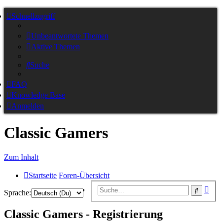
Schnellzugriff
Unbeantwortete Themen
Aktive Themen
Suche
FAQ
Knowledge Base
Anmelden
Classic Gamers
Zum Inhalt
Startseite
Foren-Übersicht
Erw
Suche
Sprache:
Suc
Classic Gamers - Registrierung