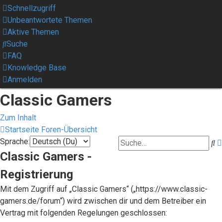
Schnellzugriff
Unbeantwortete Themen
Aktive Themen
Suche
FAQ
Knowledge Base
Anmelden
Classic Gamers
Zum Inhalt
Startseite
Foren-Übersicht
Sprache:
S
Classic Gamers -
Registrierung
Mit dem Zugriff auf „Classic Gamers“ („https://www.classic-
gamers.de/forum“) wird zwischen dir und dem Betreiber ein
Vertrag mit folgenden Regelungen geschlossen: