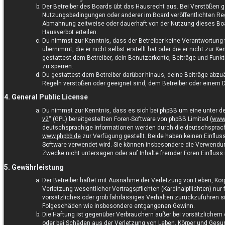
Der Betreiber des Boards übt das Hausrecht aus. Bei Verstößen 
Nutzungsbedingungen oder anderer im Board veröffentlichten Reg
Abmahnung zeitweise oder dauerhaft von der Nutzung dieses Boa
Hausverbot erteilen.
Du nimmst zur Kenntnis, dass der Betreiber keine Verantwortung f
übernimmt, die er nicht selbst erstellt hat oder die er nicht zur
gestattest dem Betreiber, dein Benutzerkonto, Beiträge und Funkt
zu sperren.
Du gestattest dem Betreiber darüber hinaus, deine Beiträge abzuä
Regeln verstoßen oder geeignet sind, dem Betreiber oder einem 
4. General Public License
Du nimmst zur Kenntnis, dass es sich bei phpBB um eine unter de
v2
“ (GPL) bereitgestellten Foren-Software von phpBB Limited (
www
deutschsprachige Informationen werden durch die deutschsprac
www.phpbb.de
zur Verfügung gestellt. Beide haben keinen Einfluss
Software verwendet wird. Sie können insbesondere die Verwendu
Zwecke nicht untersagen oder auf Inhalte fremder Foren Einflus
5. Gewährleistung
Der Betreiber haftet mit Ausnahme der Verletzung von Leben, Kör
Verletzung wesentlicher Vertragspflichten (Kardinalpflichten) nur 
vorsätzliches oder grob fahrlässiges Verhalten zurückzuführen sin
Folgeschäden wie insbesondere entgangenen Gewinn.
Die Haftung ist gegenüber Verbrauchern außer bei vorsätzlichem 
oder bei Schäden aus der Verletzung von Leben, Körper und Gesu