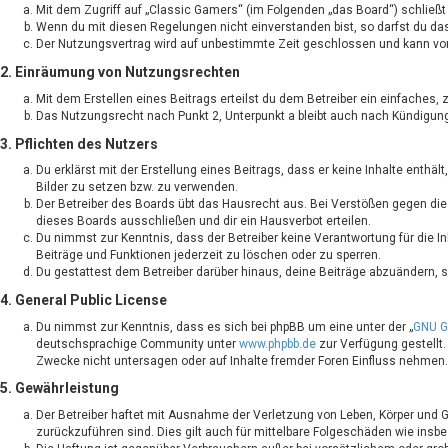
Mit dem Zugriff auf „Classic Gamers“ (im Folgenden „das Board“) schließ
Wenn du mit diesen Regelungen nicht einverstanden bist, so darfst du das 
Der Nutzungsvertrag wird auf unbestimmte Zeit geschlossen und kann von 
2. Einräumung von Nutzungsrechten
Mit dem Erstellen eines Beitrags erteilst du dem Betreiber ein einfaches
Das Nutzungsrecht nach Punkt 2, Unterpunkt a bleibt auch nach Kündigu
3. Pflichten des Nutzers
Du erklärst mit der Erstellung eines Beitrags, dass er keine Inhalte enthä
Bilder zu setzen bzw. zu verwenden.
Der Betreiber des Boards übt das Hausrecht aus. Bei Verstößen gegen di
dieses Boards ausschließen und dir ein Hausverbot erteilen.
Du nimmst zur Kenntnis, dass der Betreiber keine Verantwortung für die In
Beiträge und Funktionen jederzeit zu löschen oder zu sperren.
Du gestattest dem Betreiber darüber hinaus, deine Beiträge abzuändern, s
4. General Public License
Du nimmst zur Kenntnis, dass es sich bei phpBB um eine unter der „
GNU Ge
deutschsprachige Community unter
www.phpbb.de
zur Verfügung gestellt.
Zwecke nicht untersagen oder auf Inhalte fremder Foren Einfluss nehmen.
5. Gewährleistung
Der Betreiber haftet mit Ausnahme der Verletzung von Leben, Körper und Ge
zurückzuführen sind. Dies gilt auch für mittelbare Folgeschäden wie in