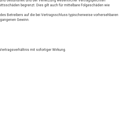
 und Gesundheit und der Verletzung wesentlicher Vertragspflichten
ittsschäden begrenzt. Dies gilt auch für mittelbare Folgeschäden wie
des Betreibers auf die bei Vertragsschluss typischerweise vorhersehbaren
ntgangenen Gewinn.
ertragsverhältnis mit sofortiger Wirkung.