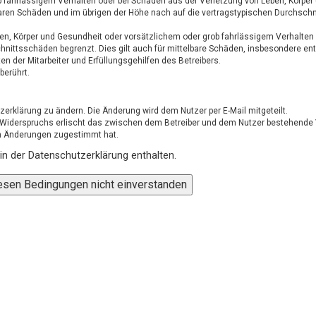
b fahrlässigem Verhalten oder bei Schäden aus der Verletzung von Leben, Körper
baren Schäden und im übrigen der Höhe nach auf die vertragstypischen Durchschn
en, Körper und Gesundheit oder vorsätzlichem oder grob fahrlässigem Verhalten 
hnittsschäden begrenzt. Dies gilt auch für mittelbare Schäden, insbesondere e
 der Mitarbeiter und Erfüllungsgehilfen des Betreibers.
berührt.
zerklärung zu ändern. Die Änderung wird dem Nutzer per E-Mail mitgeteilt.
s Widerspruchs erlischt das zwischen dem Betreiber und dem Nutzer bestehende V
en Änderungen zugestimmt hat.
n der Datenschutzerklärung enthalten.