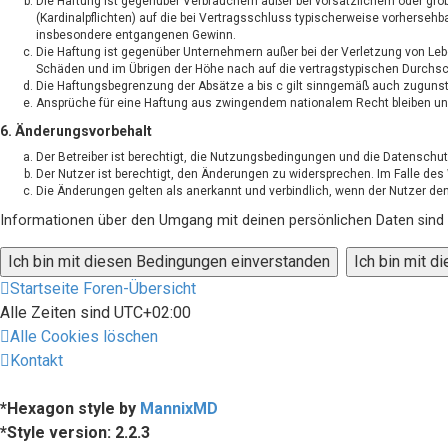
Die Haftung ist gegenüber Verbrauchern außer bei vorsätzlichem oder gro
(Kardinalpflichten) auf die bei Vertragsschluss typischerweise vorherseh
insbesondere entgangenen Gewinn.
Die Haftung ist gegenüber Unternehmern außer bei der Verletzung von Leb
Schäden und im Übrigen der Höhe nach auf die vertragstypischen Durchsc
Die Haftungsbegrenzung der Absätze a bis c gilt sinngemäß auch zugunsten
Ansprüche für eine Haftung aus zwingendem nationalem Recht bleiben un
6. Änderungsvorbehalt
Der Betreiber ist berechtigt, die Nutzungsbedingungen und die Datenschut
Der Nutzer ist berechtigt, den Änderungen zu widersprechen. Im Falle de
Die Änderungen gelten als anerkannt und verbindlich, wenn der Nutzer d
Informationen über den Umgang mit deinen persönlichen Daten sind i
Startseite
Foren-Übersicht
Alle Zeiten sind
UTC+02:00
Alle Cookies löschen
Kontakt
*
Hexagon style by
MannixMD
*
Style version: 2.2.3