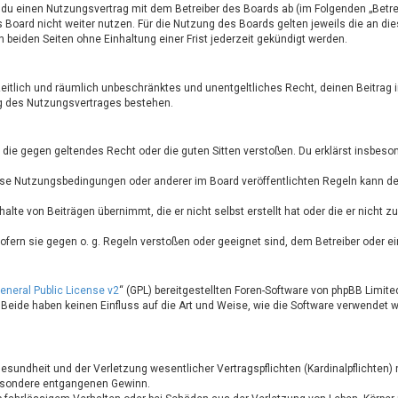
t du einen Nutzungsvertrag mit dem Betreiber des Boards ab (im Folgenden „Betr
Board nicht weiter nutzen. Für die Nutzung des Boards gelten jeweils die an die
beiden Seiten ohne Einhaltung einer Frist jederzeit gekündigt werden.
, zeitlich und räumlich unbeschränktes und unentgeltliches Recht, deinen Beitr
ng des Nutzungsvertrages bestehen.
lt, die gegen geltendes Recht oder die guten Sitten verstoßen. Du erklärst insbe
ese Nutzungsbedingungen oder anderer im Board veröffentlichten Regeln kann d
halte von Beiträgen übernimmt, die er nicht selbst erstellt hat oder die er nicht
ofern sie gegen o. g. Regeln verstoßen oder geeignet sind, dem Betreiber oder 
neral Public License v2
“ (GPL) bereitgestellten Foren-Software von phpBB Limited
 Beide haben keinen Einfluss auf die Art und Weise, wie die Software verwendet
sundheit und der Verletzung wesentlicher Vertragspflichten (Kardinalpflichten) n
sbesondere entgangenen Gewinn.