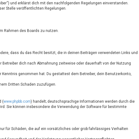
eiber“) und erklärst dich mit den nachfolgenden Regelungen einverstanden.
ser Stelle veröffentlichten Regelungen.
ag im Rahmen des Boards zu nutzen.
sondere, dass du das Recht besitzt, die in deinen Beiträgen verwendeten Links und
er Betreiber dich nach Abmahnung zeitweise oder dauerhaft von der Nutzung
 zur Kenntnis genommen hat. Du gestattest dem Betreiber, dein Benutzerkonto,
einem Dritten Schaden zuzufügen.
 (
www.phpbb.com
) handelt; deutschsprachige Informationen werden durch die
 wird. Sie können insbesondere die Verwendung der Software für bestimmte
ur für Schäden, die auf ein vorsätzliches oder grob fahrlässiges Verhalten