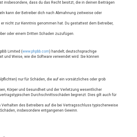
ärst insbesondere, dass du das Recht besitzt, die in deinen Beiträgen
eln kann der Betreiber dich nach Abmahnung zeitweise oder
ie er nicht zur Kenntnis genommen hat. Du gestattest dem Betreiber,
eiber oder einem Dritten Schaden zuzufügen.
hpBB Limited (
www.phpbb.com
) handelt; deutschsprachige
Art und Weise, wie die Software verwendet wird. Sie können
flichten) nur für Schäden, die auf ein vorsätzliches oder grob
ben, Körper und Gesundheit und der Verletzung wesentlicher
 vertragstypischen Durchschnittsschäden begrenzt. Dies gilt auch für
 Verhalten des Betreibers auf die bei Vertragsschluss typischerweise
re Schäden, insbesondere entgangenen Gewinn.