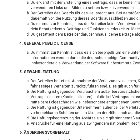
Du erklärst mit der Erstellung eines Beitrags, dass er keine In
verwendeten Links und Bilder zu setzen bzw. zu verwenden.
Der Betreiber des Boards übt das Hausrecht aus. Bei Verstöß
dauerhaft von der Nutzung dieses Boards ausschließen und dir 
Du nimmst zur Kenntnis, dass der Betreiber keine Verantwortung
dein Benutzerkonto, Beiträge und Funktionen jederzeit zu lösc
Du gestattest dem Betreiber darüber hinaus, deine Beiträge ab
4. GENERAL PUBLIC LICENSE
Du nimmst zur Kenntnis, dass es sich bei phpBB um eine unter 
Informationen werden durch die deutschsprachige Community
insbesondere die Verwendung der Software für bestimmte Zwec
5. GEWÄHRLEISTUNG
Der Betreiber haftet mit Ausnahme der Verletzung von Leben, Kö
fahrlässiges Verhalten zurückzuführen sind. Dies gilt auch f
Die Haftung ist gegenüber Verbrauchern außer bei vorsätzlich
Vertragspflichten (Kardinalpflichten) auf die bei Vertragssch
mittelbare Folgeschäden wie insbesondere entgangenen Gewi
Die Haftung ist gegenüber Unternehmern außer bei der Verletz
vorhersehbaren Schäden und im Übrigen der Höhe nach auf die
Die Haftungsbegrenzung der Absätze a bis c gilt sinngemäß auc
Ansprüche für eine Haftung aus zwingendem nationalem Recht 
6. ÄNDERUNGSVORBEHALT