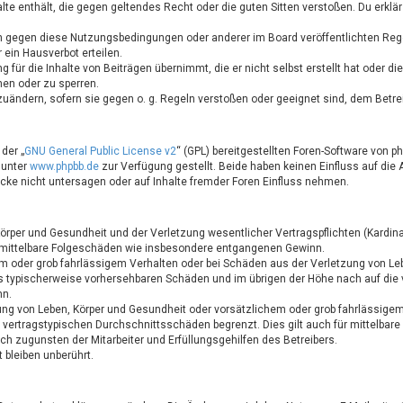
halte enthält, die gegen geltendes Recht oder die guten Sitten verstoßen. Du erkl
en gegen diese Nutzungsbedingungen oder anderer im Board veröffentlichten Reg
ein Hausverbot erteilen.
 für die Inhalte von Beiträgen übernimmt, die er nicht selbst erstellt hat oder d
hen oder zu sperren.
zuändern, sofern sie gegen o. g. Regeln verstoßen oder geeignet sind, dem Betr
der „
GNU General Public License v2
“ (GPL) bereitgestellten Foren-Software von p
 unter
www.phpbb.de
zur Verfügung gestellt. Beide haben keinen Einfluss auf die 
ke nicht untersagen oder auf Inhalte fremder Foren Einfluss nehmen.
rper und Gesundheit und der Verletzung wesentlicher Vertragspflichten (Kardinalp
ür mittelbare Folgeschäden wie insbesondere entgangenen Gewinn.
em oder grob fahrlässigem Verhalten oder bei Schäden aus der Verletzung von Le
luss typischerweise vorhersehbaren Schäden und im übrigen der Höhe nach auf die
nn.
ung von Leben, Körper und Gesundheit oder vorsätzlichem oder grob fahrlässigem
 vertragstypischen Durchschnittsschäden begrenzt. Dies gilt auch für mittelba
h zugunsten der Mitarbeiter und Erfüllungsgehilfen des Betreibers.
bleiben unberührt.