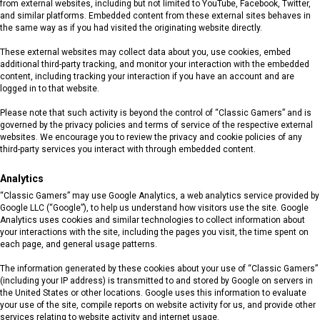
from external websites, including but not limited to YouTube, Facebook, Twitter,
and similar platforms. Embedded content from these external sites behaves in
the same way as if you had visited the originating website directly.
These external websites may collect data about you, use cookies, embed
additional third-party tracking, and monitor your interaction with the embedded
content, including tracking your interaction if you have an account and are
logged in to that website.
Please note that such activity is beyond the control of “Classic Gamers” and is
governed by the privacy policies and terms of service of the respective external
websites. We encourage you to review the privacy and cookie policies of any
third-party services you interact with through embedded content.
Analytics
“Classic Gamers” may use Google Analytics, a web analytics service provided by
Google LLC (“Google”), to help us understand how visitors use the site. Google
Analytics uses cookies and similar technologies to collect information about
your interactions with the site, including the pages you visit, the time spent on
each page, and general usage patterns.
The information generated by these cookies about your use of “Classic Gamers”
(including your IP address) is transmitted to and stored by Google on servers in
the United States or other locations. Google uses this information to evaluate
your use of the site, compile reports on website activity for us, and provide other
services relating to website activity and internet usage.