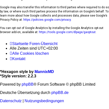
Google may also transfer this information to third parties where required to do so
by law, or where such third parties process the information on Google’s behalf. To
learn more about how Google collects and processes data, please see Google’s
Privacy Policy at:
https://policies.google.com/privacy
.
You can opt out of Google Analytics by installing the Google Analytics opt-out
browser add-on, available at:
https://tools.google.com/dlpage/gaoptout
.
Startseite
Foren-Übersicht
Alle Zeiten sind
UTC+02:00
Alle Cookies löschen
Kontakt
*
Hexagon style by
MannixMD
*
Style version: 2.2.3
Powered by
phpBB
® Forum Software © phpBB Limited
Deutsche Übersetzung durch
phpBB.de
Datenschutz
|
Nutzungsbedingungen