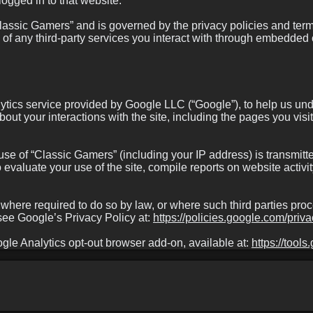
logged in to that website.
“Classic Gamers” and is governed by the privacy policies and term
of any third-party services you interact with through embedded 
ics service provided by Google LLC (“Google”), to help us unde
bout your interactions with the site, including the pages you vi
se of “Classic Gamers” (including your IP address) is transmitt
 evaluate your use of the site, compile reports on website activit
s where required to do so by law, or where such third parties pr
ee Google’s Privacy Policy at:
https://policies.google.com/priva
ogle Analytics opt-out browser add-on, available at:
https://tool