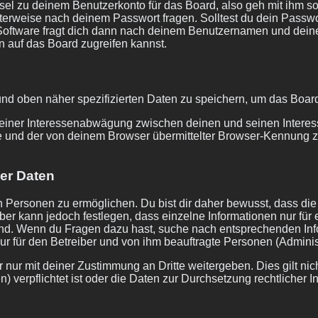
el zu deinem Benutzerkonto für das Board, also geh mit ihm so
igterweise nach deinem Passwort fragen. Solltest du dein Passw
oftware fragt dich dann nach deinem Benutzernamen und deine
n auf das Board zugreifen kannst.
und oben näher spezifizierten Daten zu speichern, um das Boar
 einer Interessenabwägung zwischen deinen und seinen Interess
 und der von deinem Browser übermittelter Browser-Kennung zu
er Daten
Personen zu ermöglichen. Du bist dir daher bewusst, dass die D
iber kann jedoch festlegen, dass einzelne Informationen nur für
h sind. Wenn du Fragen dazu hast, suche nach entsprechenden In
ur für den Betreiber und von ihm beauftragte Personen (Adminis
nur mit deiner Zustimmung an Dritte weitergeben. Dies gilt nic
 verpflichtet ist oder die Daten zur Durchsetzung rechtlicher In