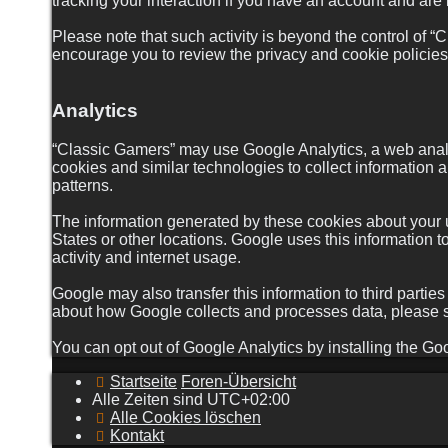
tracking your interaction if you have an account and are 
Please note that such activity is beyond the control of 
encourage you to review the privacy and cookie policies 
Analytics
“Classic Gamers” may use Google Analytics, a web analyt
cookies and similar technologies to collect information a
patterns.
The information generated by these cookies about your u
States or other locations. Google uses this information to
activity and internet usage.
Google may also transfer this information to third partie
about how Google collects and processes data, please s
You can opt out of Google Analytics by installing the Go
Startseite
Foren-Übersicht
Alle Zeiten sind
UTC+02:00
Alle Cookies löschen
Kontakt