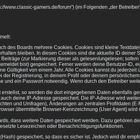
ps://www.classic-gamers.de/forum“) (im Folgenden „der Betreibe
melt:
ch des Boards mehrere Cookies. Cookies sind kleine Textdatei
halten bleiben. In diesen Cookies sind die aktuelle ID deiner S
 Beiträge (zur Markierung dieser als gelesen/ungelesen; sofern
emeldet bist) gespeichert. Ferner werden deine Benutzer-ID, ei
 Gültigkeit von einem Jahr. Alle Cookies kannst du jederzeit ü
i der Registrierung, in deinem Profil oder deinem persönlichem
e und ein Passwort notwendig. Wenn durch den Betreiber weiter
 erstellst, so werden die dort eingegebenen Daten ebenfalls ges
d auch deine IP-Adresse gespeichert. Die IP-Adresse wird weite
chten und Umfragen), Änderungen an zentralen Profildaten (E-
wser übermittelte Browser-Kennzeichnung (User Agent) wird nur
oards, dass weitere Daten gespeichert werden. Dazu gehören d
 gesetzte Lesezeichen oder Benachrichtigungsfunktionen.
ash) gespeichert, so dass es sicher ist. Jedoch wird dir empfo