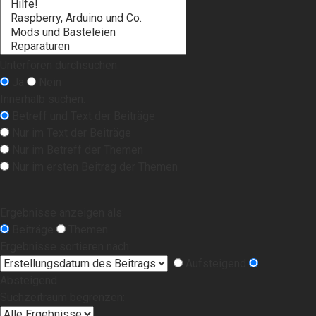
Unterforen durchsuchen:
Ja
Nein
Innerhalb suchen:
Betreff und Text der Beiträge
Nur im Text der Beiträge
Nur im Betreff der Themen
Nur im ersten Beitrag der Themen
Ergebnisse anzeigen als:
Beiträge
Themen
Ergebnisse sortieren nach:
Aufsteigend
Absteigend
Suchzeitraum begrenzen: