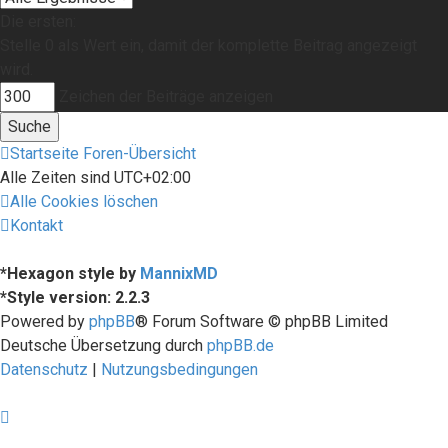
Die ersten:
Stelle 0 als Wert ein, damit der komplette Beitrag angezeigt
wird.
Zeichen der Beiträge anzeigen
Startseite
Foren-Übersicht
Alle Zeiten sind
UTC+02:00
Alle Cookies löschen
Kontakt
*
Hexagon style by
MannixMD
*
Style version: 2.2.3
Powered by
phpBB
® Forum Software © phpBB Limited
Deutsche Übersetzung durch
phpBB.de
Datenschutz
|
Nutzungsbedingungen