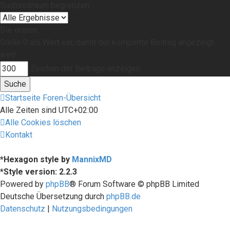
Suchzeitraum begrenzen:
Die ersten:
Stelle 0 als Wert ein, damit der komplette Beitrag angezeigt
wird.
Zeichen der Beiträge anzeigen
Startseite
Foren-Übersicht
Alle Zeiten sind
UTC+02:00
Alle Cookies löschen
Kontakt
*
Hexagon style by
MannixMD
*
Style version: 2.2.3
Powered by
phpBB
® Forum Software © phpBB Limited
Deutsche Übersetzung durch
phpBB.de
Datenschutz
|
Nutzungsbedingungen