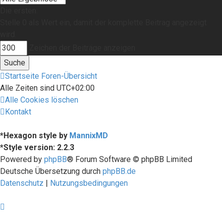
Die ersten:
Stelle 0 als Wert ein, damit der komplette Beitrag angezeigt
wird.
Zeichen der Beiträge anzeigen
Startseite
Foren-Übersicht
Alle Zeiten sind
UTC+02:00
Alle Cookies löschen
Kontakt
*
Hexagon style by
MannixMD
*
Style version: 2.2.3
Powered by
phpBB
® Forum Software © phpBB Limited
Deutsche Übersetzung durch
phpBB.de
Datenschutz
|
Nutzungsbedingungen