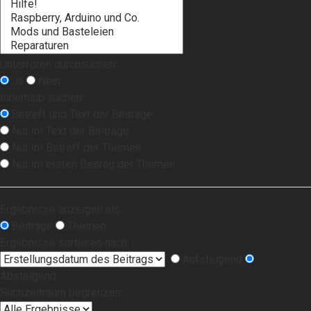
Unterforen durchsuchen:
Ja
Nein
Innerhalb suchen:
Betreff und Text der Beiträge
Nur im Text der Beiträge
Nur im Betreff der Themen
Nur im ersten Beitrag der Themen
Ergebnisse anzeigen als:
Beiträge
Themen
Ergebnisse sortieren nach:
Aufsteigend
Absteigend
Suchzeitraum begrenzen: