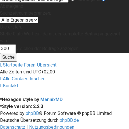
Absteigend
Suchzeitraum begrenzen:
Die ersten:
Stelle 0 als Wert ein, damit der komplette Beitrag angezeigt
wird.
Zeichen der Beiträge anzeigen
Startseite
Foren-Übersicht
Alle Zeiten sind
UTC+02:00
Alle Cookies löschen
Kontakt
*
Hexagon style by
MannixMD
*
Style version: 2.2.3
Powered by
phpBB
® Forum Software © phpBB Limited
Deutsche Übersetzung durch
phpBB.de
Datenschutz
|
Nutzungsbedingungen