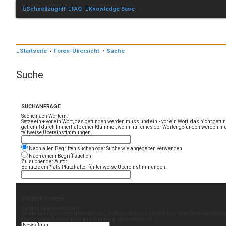
Schnellzugriff
FAQ
Knowledge Base
Startseite
Foren-Übersicht
Suche
Suche
SUCHANFRAGE
Suche nach Wörtern:
Setze ein
+
vor ein Wort, das gefunden werden muss und ein
-
vor ein Wort, das nicht gef
getrennt durch
|
innerhalb einer Klammer, wenn nur eines der Wörter gefunden werden mus
teilweise Übereinstimmungen.
Nach allen Begriffen suchen oder Suche wie angegeben verwenden
Nach einem Begriff suchen
Zu suchender Autor:
Benutze ein * als Platzhalter für teilweise Übereinstimmungen.
SUCHOPTIONEN
Zu durchsuchende Foren:
Wähle das Forum oder die Foren aus, in denen gesucht werden soll. Unterforen werden au
Option „Unterforen durchsuchen“ unten nicht deaktivierst.