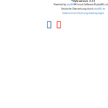
*
Style version: 2.2.3
Powered by
phpBB
® Forum Software © phpBB Lim
Deutsche Übersetzung durch
phpBB.de
Datenschutz
|
Nutzungsbedingungen
F
Y
a
o
c
u
e
t
b
u
o
b
o
e
k
(
(
O