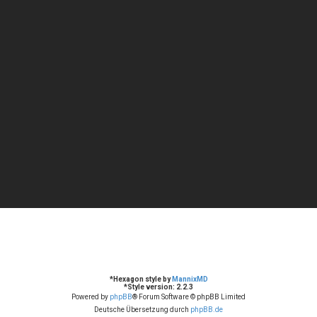
*
Hexagon style by
MannixMD
*
Style version: 2.2.3
Powered by
phpBB
® Forum Software © phpBB Limited
Deutsche Übersetzung durch
phpBB.de