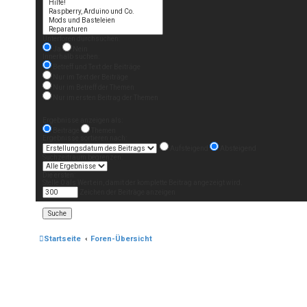
Unterforen durchsuchen:
Ja
Nein
Innerhalb suchen:
Betreff und Text der Beiträge
Nur im Text der Beiträge
Nur im Betreff der Themen
Nur im ersten Beitrag der Themen
Ergebnisse anzeigen als:
Beiträge
Themen
Ergebnisse sortieren nach:
Aufsteigend
Absteigend
Suchzeitraum begrenzen:
Die ersten:
Stelle 0 als Wert ein, damit der komplette Beitrag angezeigt wird.
Zeichen der Beiträge anzeigen
Startseite
Foren-Übersicht