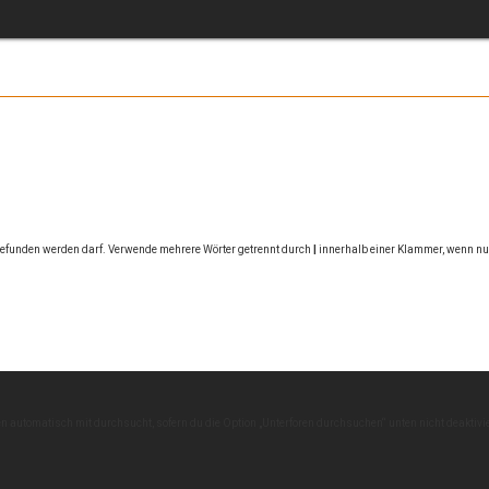
 gefunden werden darf. Verwende mehrere Wörter getrennt durch
|
innerhalb einer Klammer, wenn nur
n automatisch mit durchsucht, sofern du die Option „Unterforen durchsuchen“ unten nicht deaktivie