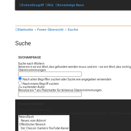
Schnellzugriff
FAQ
Knowledge Base
Startseite
Foren-Übersicht
Suche
Suche
SUCHANFRAGE
Suche nach Wörtern:
Setze ein
+
vor ein Wort, das gefunden werden muss und ein
-
vor ein Wort, das nicht
Übereinstimmungen.
Nach allen Begriffen suchen oder Suche wie angegeben verwenden
Nach einem Begriff suchen
Zu suchender Autor:
Benutze ein * als Platzhalter für teilweise Übereinstimmungen.
SUCHOPTIONEN
Zu durchsuchende Foren:
Wähle das Forum oder die Foren aus, in denen gesucht werden soll. Unterforen werde