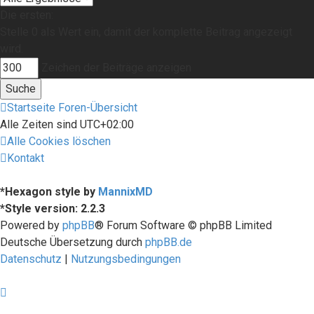
Die ersten:
Stelle 0 als Wert ein, damit der komplette Beitrag angezeigt
wird.
Zeichen der Beiträge anzeigen
Startseite
Foren-Übersicht
Alle Zeiten sind
UTC+02:00
Alle Cookies löschen
Kontakt
*
Hexagon style by
MannixMD
*
Style version: 2.2.3
Powered by
phpBB
® Forum Software © phpBB Limited
Deutsche Übersetzung durch
phpBB.de
Datenschutz
|
Nutzungsbedingungen