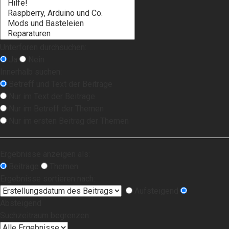
Unterforen durchsuchen:
Ja
Nein
Innerhalb suchen:
Betreff und Text der Beiträge
Nur im Text der Beiträge
Nur im Betreff der Themen
Nur im ersten Beitrag der Themen
Ergebnisse anzeigen als:
Beiträge
Themen
Ergebnisse sortieren nach:
Aufsteigend
Absteigend
Suchzeitraum begrenzen: