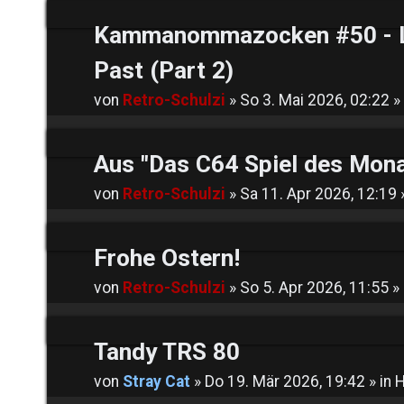
Kammanommazocken #50 - Leg
Past (Part 2)
von
Retro-Schulzi
»
So 3. Mai 2026, 02:22
»
Aus "Das C64 Spiel des Monat
von
Retro-Schulzi
»
Sa 11. Apr 2026, 12:19
Frohe Ostern!
von
Retro-Schulzi
»
So 5. Apr 2026, 11:55
» 
Tandy TRS 80
von
Stray Cat
»
Do 19. Mär 2026, 19:42
» in
H