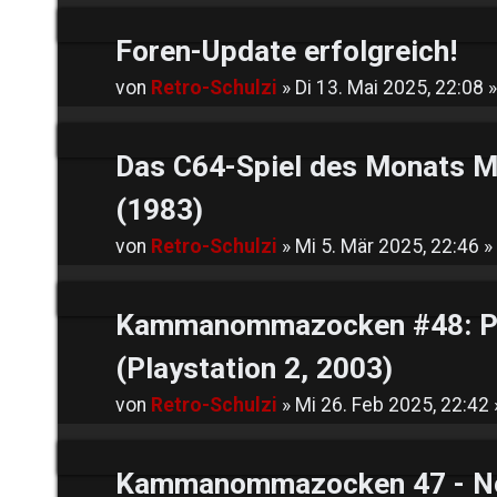
Foren-Update erfolgreich!
von
Retro-Schulzi
»
Di 13. Mai 2025, 22:08
»
Das C64-Spiel des Monats M
(1983)
von
Retro-Schulzi
»
Mi 5. Mär 2025, 22:46
»
Kammanommazocken #48: Pri
(Playstation 2, 2003)
von
Retro-Schulzi
»
Mi 26. Feb 2025, 22:42
Kammanommazocken 47 - Nee