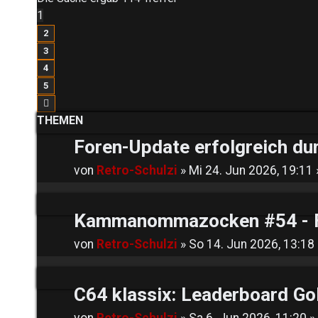
1
2
3
4
5
Nächste
THEMEN
Foren-Update erfolgreich du
von
Retro-Schulzi
»
Mi 24. Jun 2026, 19:11
Kammanommazocken #54 - Fi
von
Retro-Schulzi
»
So 14. Jun 2026, 13:18
C64 klassix: Leaderboard Go
von
Retro-Schulzi
»
Sa 6. Jun 2026, 11:20
»