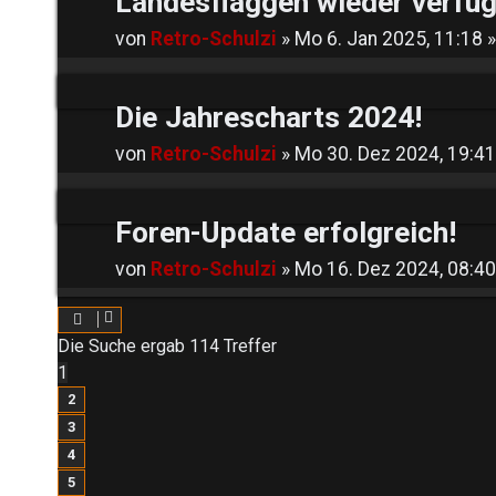
Landesflaggen wieder verfüg
von
Retro-Schulzi
»
Mo 6. Jan 2025, 11:18
»
Die Jahrescharts 2024!
von
Retro-Schulzi
»
Mo 30. Dez 2024, 19:41
Foren-Update erfolgreich!
von
Retro-Schulzi
»
Mo 16. Dez 2024, 08:40
Die Suche ergab 114 Treffer
1
2
3
4
5