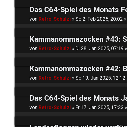
Das C64-Spiel des Monats F
von
Retro-Schulzi
»
So 2. Feb 2025, 20:02
»
Kammanommazocken #43: Si
von
Retro-Schulzi
»
Di 28. Jan 2025, 07:19
»
Kammanommazocken #42: Bu
von
Retro-Schulzi
»
So 19. Jan 2025, 12:12
Das C64-Spiel des Monats J
von
Retro-Schulzi
»
Fr 17. Jan 2025, 17:33
»