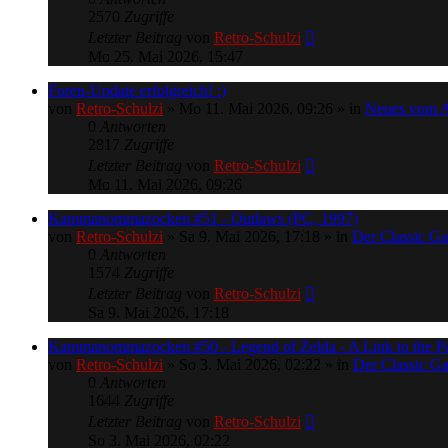
2570
Zugriffe
Letzter Beitrag
von
Retro-Schulzi
Mo 25. Mai 2026, 15:47
Foren-Update erfolgreich! :)
von
Retro-Schulzi
»
Mo 11. Mai 2026, 09:26
» in
Neues vom 
0
Antworten
2817
Zugriffe
Letzter Beitrag
von
Retro-Schulzi
Mo 11. Mai 2026, 09:26
Kammanommazocken #51 - Outlaws (PC, 1997)
von
Retro-Schulzi
»
Sa 9. Mai 2026, 17:18
» in
Der Classic G
0
Antworten
1574
Zugriffe
Letzter Beitrag
von
Retro-Schulzi
Sa 9. Mai 2026, 17:18
Kammanommazocken #50 - Legend of Zelda - A Link to the Pas
von
Retro-Schulzi
»
So 3. Mai 2026, 02:22
» in
Der Classic G
0
Antworten
1644
Zugriffe
Letzter Beitrag
von
Retro-Schulzi
So 3. Mai 2026, 02:22