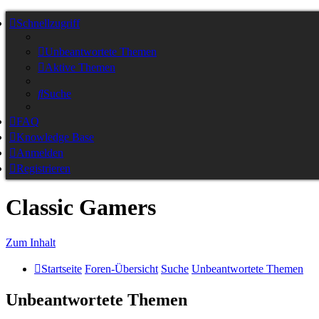
Schnellzugriff
Unbeantwortete Themen
Aktive Themen
Suche
FAQ
Knowledge Base
Anmelden
Registrieren
Classic Gamers
Zum Inhalt
Startseite
Foren-Übersicht
Suche
Unbeantwortete Themen
Unbeantwortete Themen