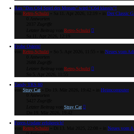
Aus "Das C64 Spiel des Monats" wird "C64 klassix"!
von
Retro-Schulzi
»
Sa 11. Apr 2026, 12:19
» in
Der Classic 
0
Antworten
2037
Zugriffe
Letzter Beitrag
von
Retro-Schulzi
Sa 11. Apr 2026, 12:19
Frohe Ostern!
von
Retro-Schulzi
»
So 5. Apr 2026, 11:55
» in
Neues vom Ad
0
Antworten
2688
Zugriffe
Letzter Beitrag
von
Retro-Schulzi
So 5. Apr 2026, 11:55
Tandy TRS 80
von
Stray Cat
»
Do 19. Mär 2026, 19:42
» in
Heimcomputer
0
Antworten
5427
Zugriffe
Letzter Beitrag
von
Stray Cat
Do 19. Mär 2026, 19:42
Foren-Update erfolgreich!
von
Retro-Schulzi
»
Di 13. Mai 2025, 22:08
» in
Neues vom A
0
Antworten