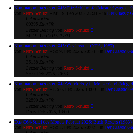
Kammanommazocken #46: Die Schlümpfe (Master System, 19
von
Retro-Schulzi
»
Mi 19. Feb 2025, 22:31
» in
Der Classic 
0
Antworten
89395
Zugriffe
Letzter Beitrag
von
Retro-Schulzi
Mi 19. Feb 2025, 22:31
Kammanommazocken #45: Castlevania (NES, 1987)
von
Retro-Schulzi
»
So 9. Feb 2025, 20:53
» in
Der Classic G
0
Antworten
35138
Zugriffe
Letzter Beitrag
von
Retro-Schulzi
So 9. Feb 2025, 20:53
Kammanommazocken #44:Wonderboy in Monsterland (Megadr
von
Retro-Schulzi
»
Do 6. Feb 2025, 18:00
» in
Der Classic 
0
Antworten
32890
Zugriffe
Letzter Beitrag
von
Retro-Schulzi
Do 6. Feb 2025, 18:00
Das C64-Spiel des Monats Februar 2025: Buck Rogers (1983)
von
Retro-Schulzi
»
So 2. Feb 2025, 20:02
» in
Der Classic G
0
Antworten