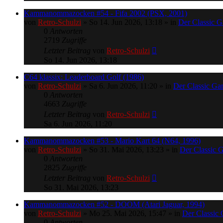
Kammanommazocken #54 - Fifa 2002 (PSX, 2001)
von
Retro-Schulzi
»
So 14. Jun 2026, 13:18
» in
Der Classic 
0
Antworten
2719
Zugriffe
Letzter Beitrag
von
Retro-Schulzi
So 14. Jun 2026, 13:18
C64 klassix: Leaderboard Golf (1986)
von
Retro-Schulzi
»
Sa 6. Jun 2026, 11:20
» in
Der Classic G
0
Antworten
4663
Zugriffe
Letzter Beitrag
von
Retro-Schulzi
Sa 6. Jun 2026, 11:20
Kammanommazocken #53 - Mario Kart 64 (N64, 1996)
von
Retro-Schulzi
»
So 31. Mai 2026, 13:23
» in
Der Classic 
0
Antworten
2825
Zugriffe
Letzter Beitrag
von
Retro-Schulzi
So 31. Mai 2026, 13:23
Kammanommazocken #52 - DOOM (Atari Jaguar, 1994)
von
Retro-Schulzi
»
Mo 25. Mai 2026, 15:47
» in
Der Classic
0
Antworten