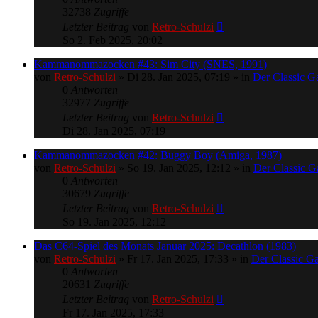
32738
Zugriffe
Letzter Beitrag
von
Retro-Schulzi
So 2. Feb 2025, 20:02
Kammanommazocken #43: Sim City (SNES, 1991)
von
Retro-Schulzi
»
Di 28. Jan 2025, 07:19
» in
Der Classic 
0
Antworten
32977
Zugriffe
Letzter Beitrag
von
Retro-Schulzi
Di 28. Jan 2025, 07:19
Kammanommazocken #42: Buggy Boy (Amiga, 1987)
von
Retro-Schulzi
»
So 19. Jan 2025, 12:12
» in
Der Classic 
0
Antworten
30679
Zugriffe
Letzter Beitrag
von
Retro-Schulzi
So 19. Jan 2025, 12:12
Das C64-Spiel des Monats Januar 2025: Decathlon (1983)
von
Retro-Schulzi
»
Fr 17. Jan 2025, 17:33
» in
Der Classic G
0
Antworten
20631
Zugriffe
Letzter Beitrag
von
Retro-Schulzi
Fr 17. Jan 2025, 17:33