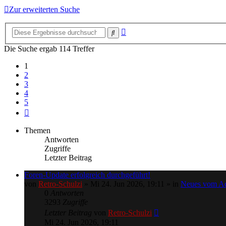
Zur erweiterten Suche
Erweiterte
Suche
Suche
Die Suche ergab 114 Treffer
1
2
3
4
5
Nächste
Themen
Antworten
Zugriffe
Letzter Beitrag
Foren-Update erfolgreich durchgeführt!
von
Retro-Schulzi
»
Mi 24. Jun 2026, 19:11
» in
Neues vom A
0
Antworten
3293
Zugriffe
Letzter Beitrag
von
Retro-Schulzi
Mi 24. Jun 2026, 19:11