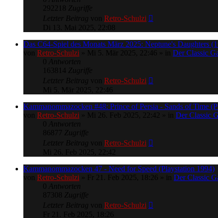
292218
Zugriffe
Letzter Beitrag
von
Retro-Schulzi
Di 13. Mai 2025, 22:08
Das C64-Spiel des Monats März 2025: Neptune's Daughters (
von
Retro-Schulzi
»
Mi 5. Mär 2025, 22:46
» in
Der Classic 
0
Antworten
163814
Zugriffe
Letzter Beitrag
von
Retro-Schulzi
Mi 5. Mär 2025, 22:46
Kammanommazocken #48: Prince of Persia - Sands of Time (Pl
von
Retro-Schulzi
»
Mi 26. Feb 2025, 22:42
» in
Der Classic 
0
Antworten
86877
Zugriffe
Letzter Beitrag
von
Retro-Schulzi
Mi 26. Feb 2025, 22:42
Kammanommazocken 47 - Need for Speed (Playstation 1994)
von
Retro-Schulzi
»
Fr 21. Feb 2025, 18:26
» in
Der Classic 
0
Antworten
87308
Zugriffe
Letzter Beitrag
von
Retro-Schulzi
Fr 21. Feb 2025, 18:26