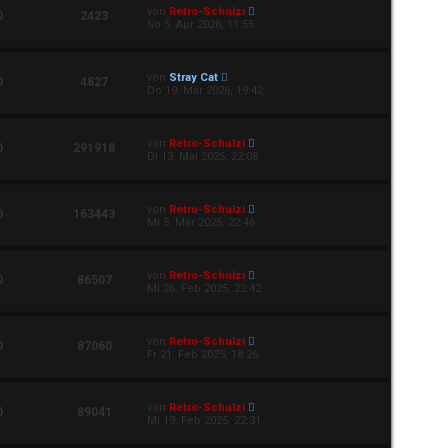
von
Retro-Schulzi
0
2423
So 5. Apr 2026, 11:55
von
Stray Cat
0
4827
Do 19. Mär 2026, 19:42
von
Retro-Schulzi
0
291918
Di 13. Mai 2025, 22:08
von
Retro-Schulzi
0
163443
Mi 5. Mär 2025, 22:46
von
Retro-Schulzi
0
86507
Mi 26. Feb 2025, 22:42
von
Retro-Schulzi
0
87060
Fr 21. Feb 2025, 18:26
von
Retro-Schulzi
0
89041
Mi 19. Feb 2025, 22:31