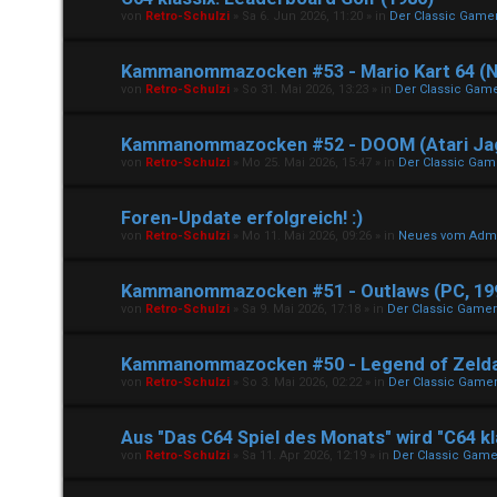
von
Retro-Schulzi
»
Sa 6. Jun 2026, 11:20
» in
Der Classic Game
Kammanommazocken #53 - Mario Kart 64 (N
von
Retro-Schulzi
»
So 31. Mai 2026, 13:23
» in
Der Classic Gam
Kammanommazocken #52 - DOOM (Atari Jag
von
Retro-Schulzi
»
Mo 25. Mai 2026, 15:47
» in
Der Classic Gam
Foren-Update erfolgreich! :)
von
Retro-Schulzi
»
Mo 11. Mai 2026, 09:26
» in
Neues vom Adm
Kammanommazocken #51 - Outlaws (PC, 19
von
Retro-Schulzi
»
Sa 9. Mai 2026, 17:18
» in
Der Classic Game
Kammanommazocken #50 - Legend of Zelda - 
von
Retro-Schulzi
»
So 3. Mai 2026, 02:22
» in
Der Classic Game
Aus "Das C64 Spiel des Monats" wird "C64 kl
von
Retro-Schulzi
»
Sa 11. Apr 2026, 12:19
» in
Der Classic Game