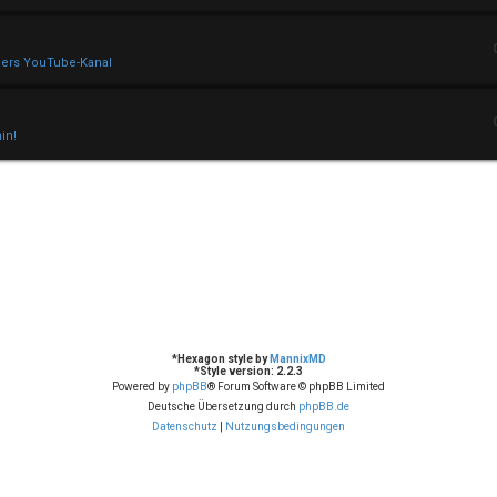
mers YouTube-Kanal
in!
*
Hexagon style by
MannixMD
*
Style version: 2.2.3
Powered by
phpBB
® Forum Software © phpBB Limited
Deutsche Übersetzung durch
phpBB.de
Datenschutz
|
Nutzungsbedingungen