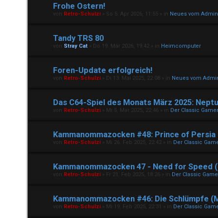
Frohe Ostern!
von
Retro-Schulzi
»
So 5. Apr 2026, 11:55
» in
Neues vom Admin
Tandy TRS 80
von
Stray Cat
»
Do 19. Mär 2026, 19:42
» in
Heimcomputer
Foren-Update erfolgreich!
von
Retro-Schulzi
»
Di 13. Mai 2025, 22:08
» in
Neues vom Admi
Das C64-Spiel des Monats März 2025: Neptu
von
Retro-Schulzi
»
Mi 5. Mär 2025, 22:46
» in
Der Classic Game
Kammanommazocken #48: Prince of Persia - 
von
Retro-Schulzi
»
Mi 26. Feb 2025, 22:42
» in
Der Classic Gam
Kammanommazocken 47 - Need for Speed (P
von
Retro-Schulzi
»
Fr 21. Feb 2025, 18:26
» in
Der Classic Game
Kammanommazocken #46: Die Schlümpfe (M
von
Retro-Schulzi
»
Mi 19. Feb 2025, 22:31
» in
Der Classic Gam