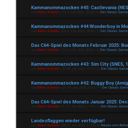
Kammanommazocken #45: Castlevania (NES,
von
Retro-Schulzi
»
So 9. Feb 2025, 20:53
» in
Der Classic Game
Kammanommazocken #44:Wonderboy in Mons
von
Retro-Schulzi
»
Do 6. Feb 2025, 18:00
» in
Der Classic Game
Das C64-Spiel des Monats Februar 2025: Bu
von
Retro-Schulzi
»
So 2. Feb 2025, 20:02
» in
Der Classic Game
Kammanommazocken #43: Sim City (SNES, 1
von
Retro-Schulzi
»
Di 28. Jan 2025, 07:19
» in
Der Classic Game
Kammanommazocken #42: Buggy Boy (Amiga
von
Retro-Schulzi
»
So 19. Jan 2025, 12:12
» in
Der Classic Gam
Das C64-Spiel des Monats Januar 2025: Dec
von
Retro-Schulzi
»
Fr 17. Jan 2025, 17:33
» in
Der Classic Game
Landesflaggen wieder verfügbar!
von
Retro-Schulzi
»
Mo 6. Jan 2025, 11:18
» in
Neues vom Admi