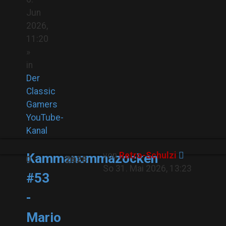
Jun
2026,
11:20
»
in
Der
Classic
Gamers
YouTube-
Kanal
von
Retro-Schulzi
Kammanommazocken
0
2628
So 31. Mai 2026, 13:23
#53
-
Mario