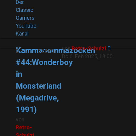
Der
Classic
Gamers
YouTube-
Kanal
von
Retro-Schulzi
Kammanommazocken
0
32670
Do 6. Feb 2025, 18:00
#44:Wonderboy
in
Monsterland
(Megadrive,
1991)
von
Retro-
Schulzi