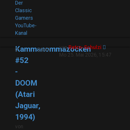
Der
Classic
Gamers
YouTube-
Kanal
von
Retro-Schulzi
Kammanommazocken
0
2367
Mo 25. Mai 2026, 15:47
#52
-
DOOM
(Atari
Jaguar,
1994)
von