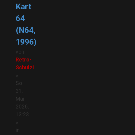
Kart
64
(N64,
1996)
von
Retro-
Schulzi
»
So
31.
Mai
2026,
13:23
»
in