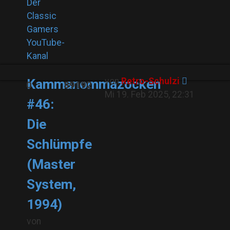
Der
Classic
Gamers
YouTube-
Kanal
von
Retro-Schulzi
Kammanommazocken
0
89192
Mi 19. Feb 2025, 22:31
#46:
Die
Schlümpfe
(Master
System,
1994)
von