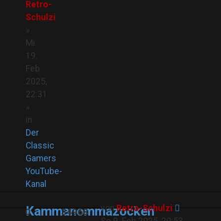
Retro-
Schulzi
»
Mi
19.
Feb
2025,
22:31
»
in
Der
Classic
Gamers
YouTube-
Kanal
von
Retro-Schulzi
Kammanommazocken
0
34968