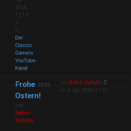
2026,
12:19
»
in
Der
Classic
Gamers
YouTube-
Kanal
von
Retro-Schulzi
Frohe
0
2535
So 5. Apr 2026, 11:55
Ostern!
von
Retro-
Schulzi
»