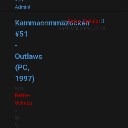
Admin!
von
Retro-Schulzi
Kammanommazocken
0
1363
Sa 9. Mai 2026, 17:18
#51
-
Outlaws
(PC,
1997)
von
Retro-
Schulzi
»
Sa
9.