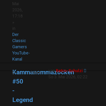
Mai
2026,
17:18
»
in
Der
Classic
Gamers
YouTube-
Kanal
von
Retro-Schulzi
Kammanommazocken
0
1454
So 3. Mai 2026, 02:22
#50
-
Legend