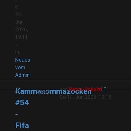
Mi
24.
Jun
2026,
19:11
»
in
Neues
vom
Admin!
von
Retro-Schulzi
Kammanommazocken
0
2453
So 14. Jun 2026, 13:18
#54
-
Fifa