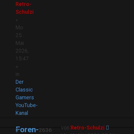
Retro-
Schulzi
»
Mo
25.
Mai
2026,
15:47
»
in
Der
Classic
Gamers
YouTube-
Kanal
von
Retro-Schulzi
Foren-
0
2636