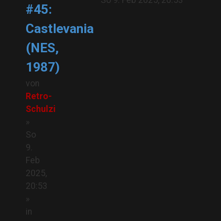
So 9. Feb 2025, 20:53
#45:
Castlevania
(NES,
1987)
von
Retro-
Schulzi
»
So
9.
Feb
2025,
20:53
»
in