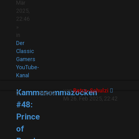
Mär
2025,
22:46
»
in
Der
Classic
Gamers
YouTube-
Kanal
von
Retro-Schulzi
Kammanommazocken
0
86682
Mi 26. Feb 2025, 22:42
#48:
Prince
of