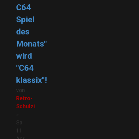
C64
Spiel
des
Monats"
wird
"C64
klassix"!
von
Retro-
Schulzi
»
Sa
11.
Apr