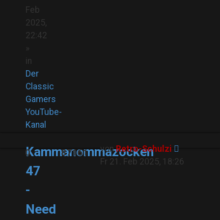
Feb
2025,
22:42
»
in
Der
Classic
Gamers
YouTube-
Kanal
von
Retro-Schulzi
Kammanommazocken
0
87161
Fr 21. Feb 2025, 18:26
47
-
Need