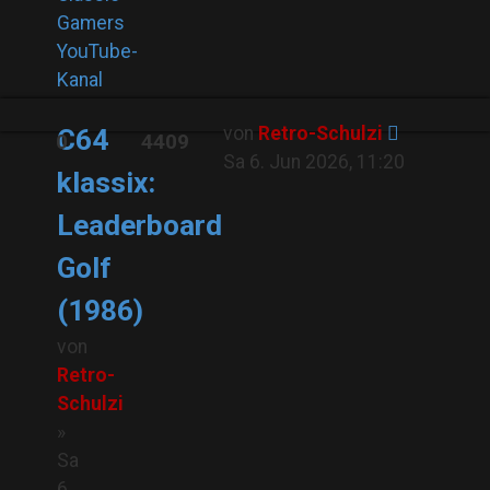
Gamers
YouTube-
Kanal
von
Retro-Schulzi
C64
0
4409
Sa 6. Jun 2026, 11:20
klassix:
Leaderboard
Golf
(1986)
von
Retro-
Schulzi
»
Sa
6.