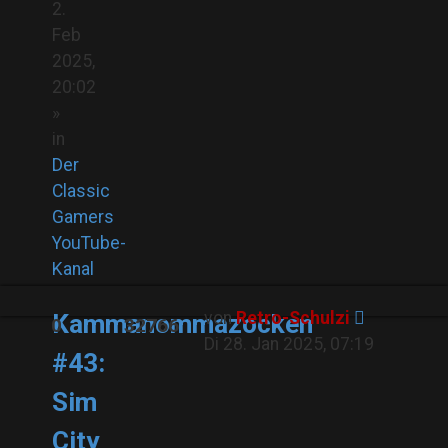
2.
Feb
2025,
20:02
»
in
Der
Classic
Gamers
YouTube-
Kanal
von
Retro-Schulzi
Kammanommazocken
0
32766
Di 28. Jan 2025, 07:19
#43:
Sim
City