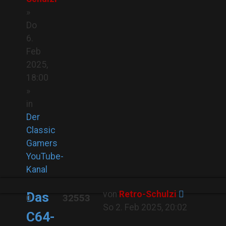
»
Do
6.
Feb
2025,
18:00
»
in
Der
Classic
Gamers
YouTube-
Kanal
von
Retro-Schulzi
Das
0
32553
So 2. Feb 2025, 20:02
C64-