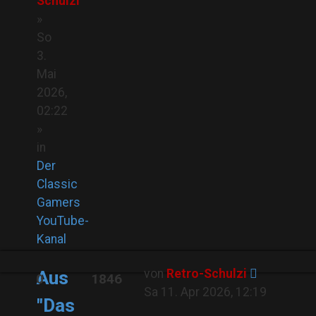
Schulzi
»
So
3.
Mai
2026,
02:22
»
in
Der
Classic
Gamers
YouTube-
Kanal
von
Retro-Schulzi
Aus
0
1846
Sa 11. Apr 2026, 12:19
"Das