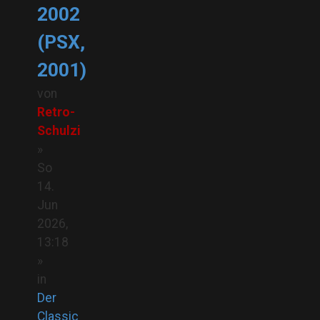
2002
(PSX,
2001)
von
Retro-
Schulzi
»
So
14.
Jun
2026,
13:18
»
in
Der
Classic