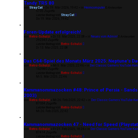
Tandy TRS 80
von
Stray Cat
»
Do 19. Mär 2026, 19:42
» in
Heimcomputer
0
Antworten
5735
Zugriffe
Letzter Beitrag
von
Stray Cat
Do 19. Mär 2026, 19:42
Foren-Update erfolgreich!
von
Retro-Schulzi
»
Di 13. Mai 2025, 22:08
» in
Neues vom Admin!
0
Antworten
292343
Zugriffe
Letzter Beitrag
von
Retro-Schulzi
Di 13. Mai 2025, 22:08
Das C64-Spiel des Monats März 2025: Neptune's Da
von
Retro-Schulzi
»
Mi 5. Mär 2025, 22:46
» in
Der Classic Gamers YouTube-Kan
163980
Zugriffe
Letzter Beitrag
von
Retro-Schulzi
Mi 5. Mär 2025, 22:46
Kammanommazocken #48: Prince of Persia - Sands o
2003)
von
Retro-Schulzi
»
Mi 26. Feb 2025, 22:42
» in
Der Classic Gamers YouTube-Ka
87034
Zugriffe
Letzter Beitrag
von
Retro-Schulzi
Mi 26. Feb 2025, 22:42
Kammanommazocken 47 - Need for Speed (Playstat
von
Retro-Schulzi
»
Fr 21. Feb 2025, 18:26
» in
Der Classic Gamers YouTube-Kan
87414
Zugriffe
Letzter Beitrag
von
Retro-Schulzi