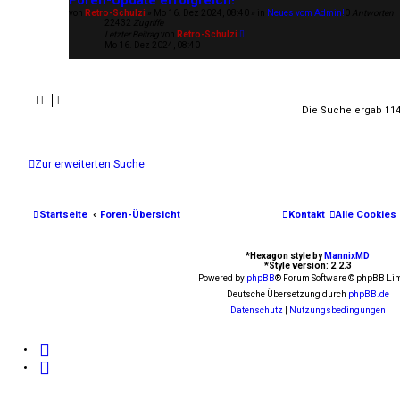
Foren-Update erfolgreich!
von
Retro-Schulzi
»
Mo 16. Dez 2024, 08:40
» in
Neues vom Admin!
0
Antworten
22432
Zugriffe
Letzter Beitrag
von
Retro-Schulzi
Mo 16. Dez 2024, 08:40
Die Suche ergab 114
Zur erweiterten Suche
Startseite
Foren-Übersicht
Kontakt
Alle Cookies
*
Hexagon style by
MannixMD
*
Style version: 2.2.3
Powered by
phpBB
® Forum Software © phpBB Lim
Deutsche Übersetzung durch
phpBB.de
Datenschutz
|
Nutzungsbedingungen
F
a
Y
c
o