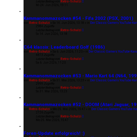
Letzter Beitrag
von
Retro-Schulzi
Mi 24. Jun 2026, 19:11
Kammanommazocken #54 - Fifa 2002 (PSX, 2001)
von
Retro-Schulzi
»
So 14. Jun 2026, 13:18
» in
Der Classic Gamers YouTube-Ka
2984
Zugriffe
Letzter Beitrag
von
Retro-Schulzi
So 14. Jun 2026, 13:18
C64 klassix: Leaderboard Golf (1986)
von
Retro-Schulzi
»
Sa 6. Jun 2026, 11:20
» in
Der Classic Gamers YouTube-Kan
4873
Zugriffe
Letzter Beitrag
von
Retro-Schulzi
Sa 6. Jun 2026, 11:20
Kammanommazocken #53 - Mario Kart 64 (N64, 199
von
Retro-Schulzi
»
So 31. Mai 2026, 13:23
» in
Der Classic Gamers YouTube-Ka
2999
Zugriffe
Letzter Beitrag
von
Retro-Schulzi
So 31. Mai 2026, 13:23
Kammanommazocken #52 - DOOM (Atari Jaguar, 19
von
Retro-Schulzi
»
Mo 25. Mai 2026, 15:47
» in
Der Classic Gamers YouTube-Ka
2726
Zugriffe
Letzter Beitrag
von
Retro-Schulzi
Mo 25. Mai 2026, 15:47
Foren-Update erfolgreich! :)