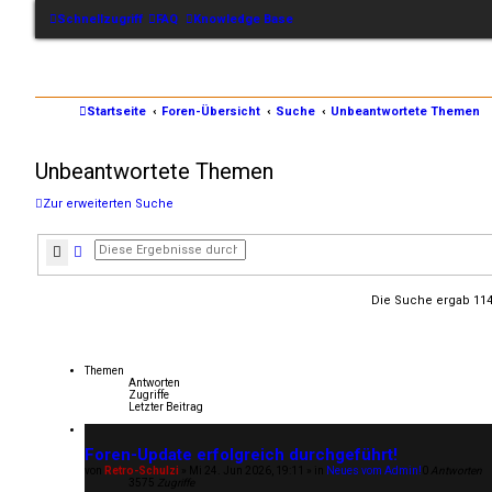
Schnellzugriff
FAQ
Knowledge Base
Startseite
Foren-Übersicht
Suche
Unbeantwortete Themen
Unbeantwortete Themen
Zur erweiterten Suche
Suche
Erweiterte Suche
Die Suche ergab 114
Themen
Antworten
Zugriffe
Letzter Beitrag
Foren-Update erfolgreich durchgeführt!
von
Retro-Schulzi
»
Mi 24. Jun 2026, 19:11
» in
Neues vom Admin!
0
Antworten
3575
Zugriffe