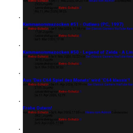
von
Retro-Schulzi
»
Mo 11. Mai 2026, 09:26
» in
Neues vom Admin!
0
Antworten
2956
Zugriffe
Letzter Beitrag
von
Retro-Schulzi
Mo 11. Mai 2026, 09:26
Kammanommazocken #51 - Outlaws (PC, 1997)
von
Retro-Schulzi
»
Sa 9. Mai 2026, 17:18
» in
Der Classic Gamers YouTube-Kan
1728
Zugriffe
Letzter Beitrag
von
Retro-Schulzi
Sa 9. Mai 2026, 17:18
Kammanommazocken #50 - Legend of Zelda - A Link 
von
Retro-Schulzi
»
So 3. Mai 2026, 02:22
» in
Der Classic Gamers YouTube-Kana
1815
Zugriffe
Letzter Beitrag
von
Retro-Schulzi
So 3. Mai 2026, 02:22
Aus "Das C64 Spiel des Monats" wird "C64 klassix"!
von
Retro-Schulzi
»
Sa 11. Apr 2026, 12:19
» in
Der Classic Gamers YouTube-Ka
2175
Zugriffe
Letzter Beitrag
von
Retro-Schulzi
Sa 11. Apr 2026, 12:19
Frohe Ostern!
von
Retro-Schulzi
»
So 5. Apr 2026, 11:55
» in
Neues vom Admin!
0
Antworten
2831
Zugriffe
Letzter Beitrag
von
Retro-Schulzi
So 5. Apr 2026, 11:55