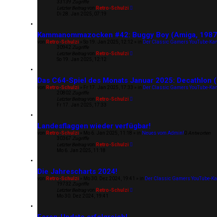
33139
Zugriffe
Letzter Beitrag
von
Retro-Schulzi
Di 28. Jan 2025, 07:19
Kammanommazocken #42: Buggy Boy (Amiga, 1987
von
Retro-Schulzi
»
So 19. Jan 2025, 12:12
» in
Der Classic Gamers YouTube-Ka
30942
Zugriffe
Letzter Beitrag
von
Retro-Schulzi
So 19. Jan 2025, 12:12
Das C64-Spiel des Monats Januar 2025: Decathlon 
von
Retro-Schulzi
»
Fr 17. Jan 2025, 17:33
» in
Der Classic Gamers YouTube-Ka
20802
Zugriffe
Letzter Beitrag
von
Retro-Schulzi
Fr 17. Jan 2025, 17:33
Landesflaggen wieder verfügbar!
von
Retro-Schulzi
»
Mo 6. Jan 2025, 11:18
» in
Neues vom Admin!
0
Antworten
30367
Zugriffe
Letzter Beitrag
von
Retro-Schulzi
Mo 6. Jan 2025, 11:18
Die Jahrescharts 2024!
von
Retro-Schulzi
»
Mo 30. Dez 2024, 19:41
» in
Der Classic Gamers YouTube-Ka
19732
Zugriffe
Letzter Beitrag
von
Retro-Schulzi
Mo 30. Dez 2024, 19:41