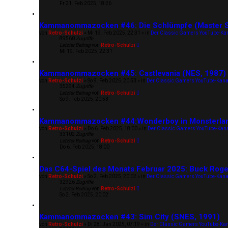
Fr 21. Feb 2025, 18:26
Kammanommazocken #46: Die Schlümpfe (Master S
von
Retro-Schulzi
»
Mi 19. Feb 2025, 22:31
» in
Der Classic Gamers YouTube-Ka
89560
Zugriffe
Letzter Beitrag
von
Retro-Schulzi
Mi 19. Feb 2025, 22:31
Kammanommazocken #45: Castlevania (NES, 1987)
von
Retro-Schulzi
»
So 9. Feb 2025, 20:53
» in
Der Classic Gamers YouTube-Kana
35294
Zugriffe
Letzter Beitrag
von
Retro-Schulzi
So 9. Feb 2025, 20:53
Kammanommazocken #44:Wonderboy in Monsterland
von
Retro-Schulzi
»
Do 6. Feb 2025, 18:00
» in
Der Classic Gamers YouTube-Kan
33102
Zugriffe
Letzter Beitrag
von
Retro-Schulzi
Do 6. Feb 2025, 18:00
Das C64-Spiel des Monats Februar 2025: Buck Roge
von
Retro-Schulzi
»
So 2. Feb 2025, 20:02
» in
Der Classic Gamers YouTube-Kana
32926
Zugriffe
Letzter Beitrag
von
Retro-Schulzi
So 2. Feb 2025, 20:02
Kammanommazocken #43: Sim City (SNES, 1991)
von
Retro-Schulzi
»
Di 28. Jan 2025, 07:19
» in
Der Classic Gamers YouTube-Ka