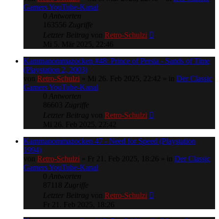
Gamers YouTube-Kanal
0
Antworten
163556
Zugriffe
Letzter Beitrag
von
Retro-Schulzi
Mi 5. Mär 2025, 22:46
Kammanommazocken #48: Prince of Persia - Sands of Time
(Playstation 2, 2003)
von
Retro-Schulzi
»
Mi 26. Feb 2025, 22:42
» in
Der Classic
Gamers YouTube-Kanal
0
Antworten
86603
Zugriffe
Letzter Beitrag
von
Retro-Schulzi
Mi 26. Feb 2025, 22:42
Kammanommazocken 47 - Need for Speed (Playstation
1994)
von
Retro-Schulzi
»
Fr 21. Feb 2025, 18:26
» in
Der Classic
Gamers YouTube-Kanal
0
Antworten
87118
Zugriffe
Letzter Beitrag
von
Retro-Schulzi
Fr 21. Feb 2025, 18:26