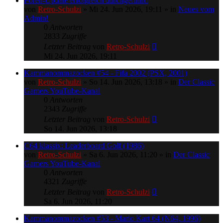
Foren-Update erfolgreich durchgeführt!
von
Retro-Schulzi
»
Mi 24. Jun 2026, 19:11
» in
Neues vom
Admin!
0
Antworten
2833
Zugriffe
Letzter Beitrag
von
Retro-Schulzi
Mi 24. Jun 2026, 19:11
Kammanommazocken #54 - Fifa 2002 (PSX, 2001)
von
Retro-Schulzi
»
So 14. Jun 2026, 13:18
» in
Der Classic
Gamers YouTube-Kanal
0
Antworten
2343
Zugriffe
Letzter Beitrag
von
Retro-Schulzi
So 14. Jun 2026, 13:18
C64 klassix: Leaderboard Golf (1986)
von
Retro-Schulzi
»
Sa 6. Jun 2026, 11:20
» in
Der Classic
Gamers YouTube-Kanal
0
Antworten
4321
Zugriffe
Letzter Beitrag
von
Retro-Schulzi
Sa 6. Jun 2026, 11:20
Kammanommazocken #53 - Mario Kart 64 (N64, 1996)