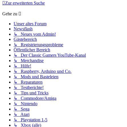
Zur erweiterten Suche
Gehe zu
Unser altes Forum
Newsflash
↳ Neues vom Admin!
Gästebereich
↳ Registrierungsprobleme
Öffentlicher Bereich
↳ Der Classic Gamers YouTube-Kanal
↳ Merchandise
↳ Hilfe!
↳ Raspberry, Arduino und Co.
↳ Mods und Basteleien
↳ Reparaturen
↳ Testberichte!
↳ Tips und Tricks
↳ Commodore/Amiga
↳ Nintendo
↳ Sega
↳ Atari
↳ Playstation 1-5
↳ Xbox (alle)