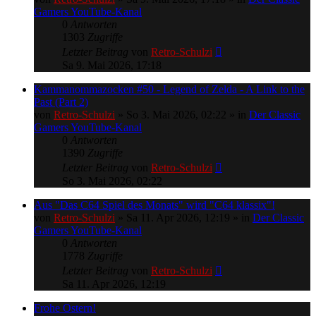
Gamers YouTube-Kanal
0
Antworten
1303
Zugriffe
Letzter Beitrag
von
Retro-Schulzi
Sa 9. Mai 2026, 17:18
Kammanommazocken #50 - Legend of Zelda - A Link to the
Past (Part 2)
von
Retro-Schulzi
»
So 3. Mai 2026, 02:22
» in
Der Classic
Gamers YouTube-Kanal
0
Antworten
1390
Zugriffe
Letzter Beitrag
von
Retro-Schulzi
So 3. Mai 2026, 02:22
Aus "Das C64 Spiel des Monats" wird "C64 klassix"!
von
Retro-Schulzi
»
Sa 11. Apr 2026, 12:19
» in
Der Classic
Gamers YouTube-Kanal
0
Antworten
1778
Zugriffe
Letzter Beitrag
von
Retro-Schulzi
Sa 11. Apr 2026, 12:19
Frohe Ostern!