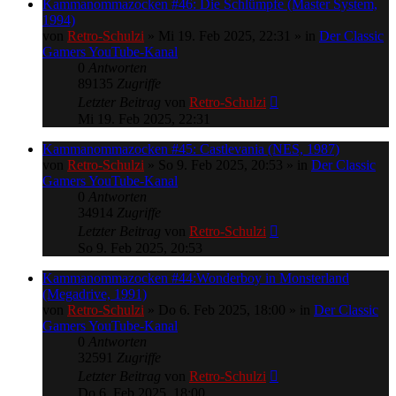
Kammanommazocken #46: Die Schlümpfe (Master System,
1994)
von
Retro-Schulzi
»
Mi 19. Feb 2025, 22:31
» in
Der Classic
Gamers YouTube-Kanal
0
Antworten
89135
Zugriffe
Letzter Beitrag
von
Retro-Schulzi
Mi 19. Feb 2025, 22:31
Kammanommazocken #45: Castlevania (NES, 1987)
von
Retro-Schulzi
»
So 9. Feb 2025, 20:53
» in
Der Classic
Gamers YouTube-Kanal
0
Antworten
34914
Zugriffe
Letzter Beitrag
von
Retro-Schulzi
So 9. Feb 2025, 20:53
Kammanommazocken #44:Wonderboy in Monsterland
(Megadrive, 1991)
von
Retro-Schulzi
»
Do 6. Feb 2025, 18:00
» in
Der Classic
Gamers YouTube-Kanal
0
Antworten
32591
Zugriffe
Letzter Beitrag
von
Retro-Schulzi
Do 6. Feb 2025, 18:00