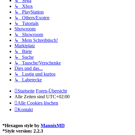
↳ Sega
↳ Xbox
↳ PlayStation
↳ Others/Exoten
↳ Tutorials
Showroom
↳ Showroom
↳ Mein Schreibtisch!
Marktplatz
↳ Biete
↳ Suche
↳ Tausche/Verschenke
Dies und das...
↳ Lustig und kurios
↳ Laberecke
Startseite
Foren-Übersicht
Alle Zeiten sind
UTC+02:00
Alle Cookies löschen
Kontakt
*
Hexagon style by
MannixMD
*
Style version: 2.2.3