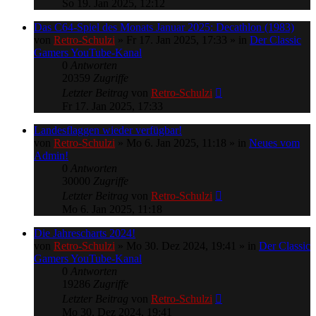
So 19. Jan 2025, 12:12
Das C64-Spiel des Monats Januar 2025: Decathlon (1983)
von
Retro-Schulzi
»
Fr 17. Jan 2025, 17:33
» in
Der Classic
Gamers YouTube-Kanal
0
Antworten
20359
Zugriffe
Letzter Beitrag
von
Retro-Schulzi
Fr 17. Jan 2025, 17:33
Landesflaggen wieder verfügbar!
von
Retro-Schulzi
»
Mo 6. Jan 2025, 11:18
» in
Neues vom
Admin!
0
Antworten
30000
Zugriffe
Letzter Beitrag
von
Retro-Schulzi
Mo 6. Jan 2025, 11:18
Die Jahrescharts 2024!
von
Retro-Schulzi
»
Mo 30. Dez 2024, 19:41
» in
Der Classic
Gamers YouTube-Kanal
0
Antworten
19286
Zugriffe
Letzter Beitrag
von
Retro-Schulzi
Mo 30. Dez 2024, 19:41