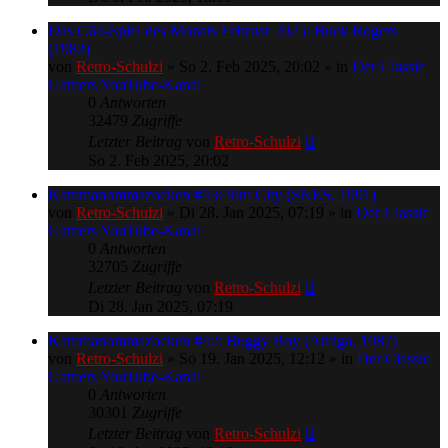
Das C64-Spiel des Monats Februar 2025: Buck Rogers
(1983)
von
Retro-Schulzi
»
So 2. Feb 2025, 20:02
» in
Der Classic
Gamers YouTube-Kanal
0
Antworten
32479
Zugriffe
Letzter Beitrag
von
Retro-Schulzi
So 2. Feb 2025, 20:02
Kammanommazocken #43: Sim City (SNES, 1991)
von
Retro-Schulzi
»
Di 28. Jan 2025, 07:19
» in
Der Classic
Gamers YouTube-Kanal
0
Antworten
32705
Zugriffe
Letzter Beitrag
von
Retro-Schulzi
Di 28. Jan 2025, 07:19
Kammanommazocken #42: Buggy Boy (Amiga, 1987)
von
Retro-Schulzi
»
So 19. Jan 2025, 12:12
» in
Der Classic
Gamers YouTube-Kanal
0
Antworten
30301
Zugriffe
Letzter Beitrag
von
Retro-Schulzi