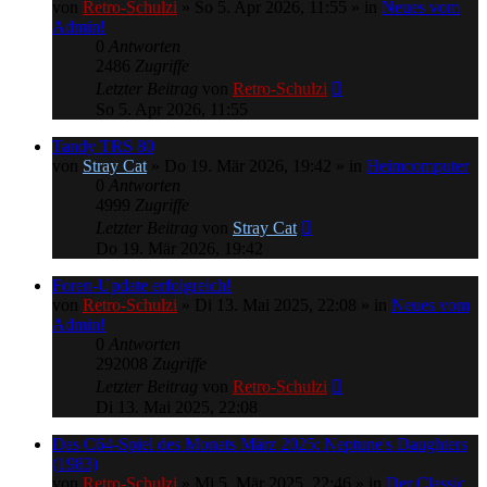
von
Retro-Schulzi
»
So 5. Apr 2026, 11:55
» in
Neues vom
Admin!
0
Antworten
2486
Zugriffe
Letzter Beitrag
von
Retro-Schulzi
So 5. Apr 2026, 11:55
Tandy TRS 80
von
Stray Cat
»
Do 19. Mär 2026, 19:42
» in
Heimcomputer
0
Antworten
4999
Zugriffe
Letzter Beitrag
von
Stray Cat
Do 19. Mär 2026, 19:42
Foren-Update erfolgreich!
von
Retro-Schulzi
»
Di 13. Mai 2025, 22:08
» in
Neues vom
Admin!
0
Antworten
292008
Zugriffe
Letzter Beitrag
von
Retro-Schulzi
Di 13. Mai 2025, 22:08
Das C64-Spiel des Monats März 2025: Neptune's Daughters
(1983)
von
Retro-Schulzi
»
Mi 5. Mär 2025, 22:46
» in
Der Classic