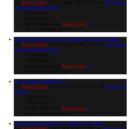
von
Retro-Schulzi
»
So 31. Mai 2026, 13:23
» in
Der Classic
Gamers YouTube-Kanal
0
Antworten
2562
Zugriffe
Letzter Beitrag
von
Retro-Schulzi
So 31. Mai 2026, 13:23
Kammanommazocken #52 - DOOM (Atari Jaguar, 1994)
von
Retro-Schulzi
»
Mo 25. Mai 2026, 15:47
» in
Der Classic
Gamers YouTube-Kanal
0
Antworten
2295
Zugriffe
Letzter Beitrag
von
Retro-Schulzi
Mo 25. Mai 2026, 15:47
Foren-Update erfolgreich! :)
von
Retro-Schulzi
»
Mo 11. Mai 2026, 09:26
» in
Neues vom
Admin!
0
Antworten
2568
Zugriffe
Letzter Beitrag
von
Retro-Schulzi
Mo 11. Mai 2026, 09:26
Kammanommazocken #51 - Outlaws (PC, 1997)
von
Retro-Schulzi
»
Sa 9. Mai 2026, 17:18
» in
Der Classic