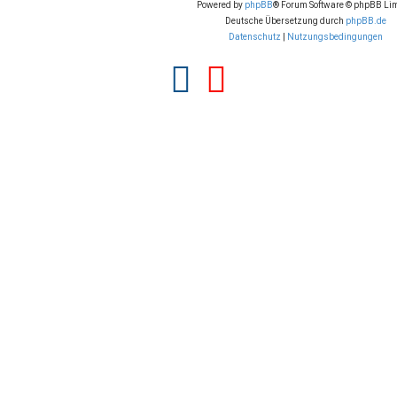
Powered by
phpBB
® Forum Software © phpBB Lim
Deutsche Übersetzung durch
phpBB.de
Datenschutz
|
Nutzungsbedingungen
F
Y
a
o
c
u
e
t
b
u
o
b
o
e
k
(
(
O