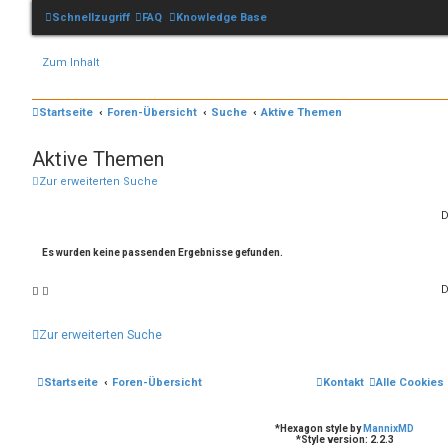
Schnellzugriff
FAQ
Knowledge Base
Zum Inhalt
Startseite
Foren-Übersicht
Suche
Aktive Themen
Aktive Themen
Zur erweiterten Suche
D
Es wurden keine passenden Ergebnisse gefunden.
D
Zur erweiterten Suche
Startseite
Foren-Übersicht
Kontakt
Alle Cookies
*
Hexagon style by
MannixMD
*
Style version: 2.2.3