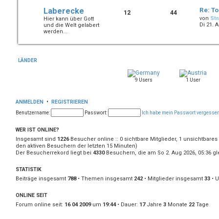
Laberecke
Re: To
12
44
von
Str
Hier kann über Gott
Di 21. A
und die Welt gelabert
werden...
LÄNDER
9 Users
1 User
ANMELDEN
•
REGISTRIEREN
Benutzername:
Passwort:
Ich habe mein Passwort vergesse
WER IST ONLINE?
Insgesamt sind
1226
Besucher online :: 0 sichtbare Mitglieder, 1 unsichtbares
den aktiven Besuchern der letzten 15 Minuten)
Der Besucherrekord liegt bei
4330
Besuchern, die am So 2. Aug 2026, 05:36 gle
STATISTIK
Beiträge insgesamt
788
• Themen insgesamt
242
• Mitglieder insgesamt
33
• U
ONLINE SEIT
Forum online seit:
16 04 2009
um
19:44
• Dauer:
17
Jahre
3
Monate
22
Tage