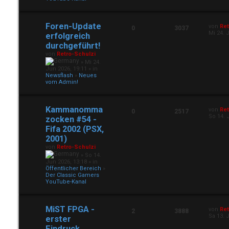
Foren-Update
von
Ret
0
3037
Mi 24. 
erfolgreich
durchgeführt!
von
Retro-Schulzi
» Mi 24.
Jun 2026, 19:11 » in
Newsflash
»
Neues
vom Admin!
Kammanomma
von
Ret
0
2517
So 14. 
zocken #54 -
Fifa 2002 (PSX,
2001)
von
Retro-Schulzi
» So 14.
Jun 2026, 13:18 » in
Öffentlicher Bereich
»
Der Classic Gamers
YouTube-Kanal
MiST FPGA -
von
Ret
2
3888
Sa 13. 
erster
Eindruck