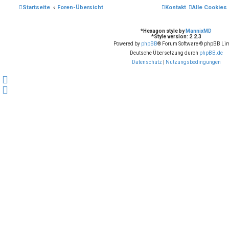
Startseite
Foren-Übersicht
Kontakt
Alle Cookies
*
Hexagon style by
MannixMD
*
Style version: 2.2.3
Powered by
phpBB
® Forum Software © phpBB Lim
Deutsche Übersetzung durch
phpBB.de
Datenschutz
|
Nutzungsbedingungen
F
a
Y
c
o
e
u
b
t
o
u
o
b
k
e
(
(
O
O
p
p
e
e
n
n
s
s
i
i