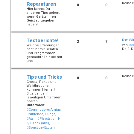
Reparaturen
Keine B
0
0
Hier kannst Du
anderen Tips geben,
wenn Geräte ihren
Geist aufgegeben
haben!
Testberichte!
Re: SD
2
7
von
De
Welche Erfahrungen
Do 2. D
habt ihr mit Geräten
und Programmen
gemacht? Teilt sie mit
uns!
Tips und Tricks
Keine B
0
0
Cheatz, Pokes und
Walkthroughs
kommen hierher!
Bitte bei den
jeweiligen Unterforen
posten!
Unterforen:
Commodore/Amiga
,
Nintendo
,
Sega
,
Atari
,
Playstation 1-
5
,
Xbox (alle)
,
Sonstige/Exoten