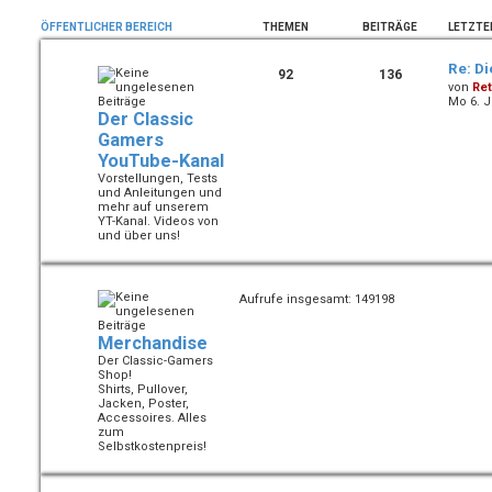
ÖFFENTLICHER BEREICH
THEMEN
BEITRÄGE
LETZTE
Re: D
92
136
von
Ret
Mo 6. J
Der Classic
Gamers
YouTube-Kanal
Vorstellungen, Tests
und Anleitungen und
mehr auf unserem
YT-Kanal. Videos von
und über uns!
Aufrufe insgesamt: 149198
Merchandise
Der Classic-Gamers
Shop!
Shirts, Pullover,
Jacken, Poster,
Accessoires. Alles
zum
Selbstkostenpreis!