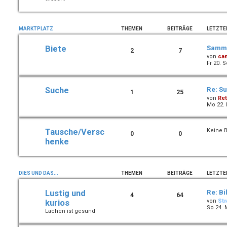
MARKTPLATZ
THEMEN
BEITRÄGE
LETZTE
Biete
Samml
2
7
von
ca
Fr 20. 
Suche
Re: Su
1
25
von
Ret
Mo 22. 
Tausche/Versc
Keine B
0
0
henke
DIES UND DAS...
THEMEN
BEITRÄGE
LETZTE
Lustig und
Re: Bi
4
64
von
Str
kurios
So 24. 
Lachen ist gesund