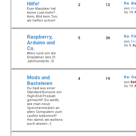
Hilfe!
Re: B
2
12
von
Str
Euer Klassiker hat
So 19. 
keine Lust mehr?
Kein, Bild kein Ton,
wir helfen schon!
Raspberry,
Re: Pi
5
26
von
Str
Arduino und
So 5. A
Co.
Alles rund um die
Einplatiner des 21.
Jahrhunderts :-D
Mods und
Re: Ga
4
19
von
Ret
Basteleien
So 19. 
Du hast aus einer
Standard-Konsole ein
High-End-Produkt
gemacht? Du weißt,
wie man neue
Speichermedien an
alten Computern zum
Laufen bekommt?
Her damit, wir wollens
auch wissen ;-)