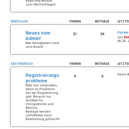
Read-only Modus
zum Nachschlagen
NEWSFLASH
THEMEN
BEITRÄGE
LETZTE
Neues vom
Foren
21
26
von
Ret
Admin!
Mi 24. 
Alle Neuigkeiten rund
ums Board!
GÄSTEBEREICH
THEMEN
BEITRÄGE
LETZTE
Registrierungs
Keine B
0
0
probleme
Bitte hier reinposten,
wenn es Probleme
bei der Registrierung
gibt. Bereich nur
sichtbar für
Unregistrierte und
Admins.
Beiträge werden
unmittelbar nach
Bearbeitung gelöscht!