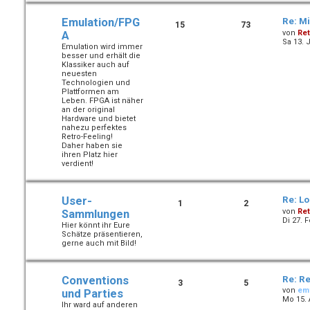
Emulation/FPG
Re: Mi
15
73
von
Ret
A
Sa 13. 
Emulation wird immer
besser und erhält die
Klassiker auch auf
neuesten
Technologien und
Plattformen am
Leben. FPGA ist näher
an der original
Hardware und bietet
nahezu perfektes
Retro-Feeling!
Daher haben sie
ihren Platz hier
verdient!
User-
Re: L
1
2
von
Ret
Sammlungen
Di 27. 
Hier könnt ihr Eure
Schätze präsentieren,
gerne auch mit Bild!
Conventions
Re: Re
3
5
von
em
und Parties
Mo 15. 
Ihr ward auf anderen