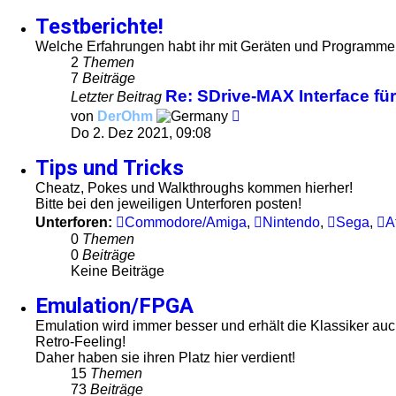
Testberichte!
Welche Erfahrungen habt ihr mit Geräten und Programmen 
2
Themen
7
Beiträge
Re: SDrive-MAX Interface fü
Letzter Beitrag
Neuester
von
DerOhm
Beitrag
Do 2. Dez 2021, 09:08
Tips und Tricks
Cheatz, Pokes und Walkthroughs kommen hierher!
Bitte bei den jeweiligen Unterforen posten!
Unterforen:
Commodore/Amiga
,
Nintendo
,
Sega
,
A
0
Themen
0
Beiträge
Keine Beiträge
Emulation/FPGA
Emulation wird immer besser und erhält die Klassiker au
Retro-Feeling!
Daher haben sie ihren Platz hier verdient!
15
Themen
73
Beiträge