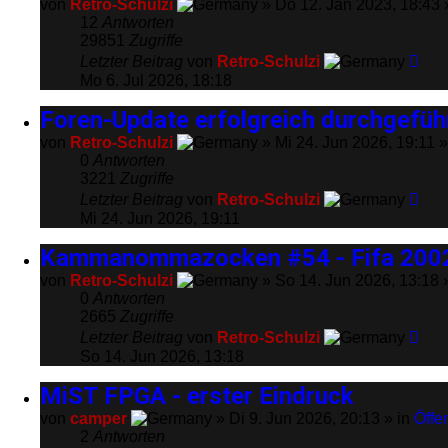
von
Retro-Schulzi
» Do 12. Jan 2023, 18:43 
12
Antworten
29851
Zugriffe
Letzter Beitrag
von
Retro-Schulzi
Mo 6. Jul 2026, 18:18
Foren-Update erfolgreich durchgefüh
von
Retro-Schulzi
» Mi 24. Jun 2026, 19:11 »
0
Antworten
3221
Zugriffe
Letzter Beitrag
von
Retro-Schulzi
Mi 24. Jun 2026, 19:11
Kammanommazocken #54 - Fifa 2002
von
Retro-Schulzi
» So 14. Jun 2026, 13:18 
0
Antworten
2665
Zugriffe
Letzter Beitrag
von
Retro-Schulzi
So 14. Jun 2026, 13:18
MiST FPGA - erster Eindruck
von
camper
» Di 9. Jun 2026, 20:13 » in
Öffe
2
Antworten