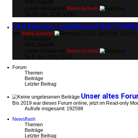
4044
Zugriffe
Letzter Beitrag
von
Retro-Schulzi
Sa 13. Jun 2026, 12:57
C64 klassix: Leaderboard Golf (1986)
von
Retro-Schulzi
» Sa 6. Jun 2026, 11:20 »
0
Antworten
4601
Zugriffe
Letzter Beitrag
von
Retro-Schulzi
Sa 6. Jun 2026, 11:20
Forum
Themen
Beiträge
Letzter Beitrag
Unser altes For
Bis 2019 war dieses Forum online, jetzt im Read-only 
Aufrufe insgesamt: 192598
Newsflash
Themen
Beiträge
Letzter Beitrag