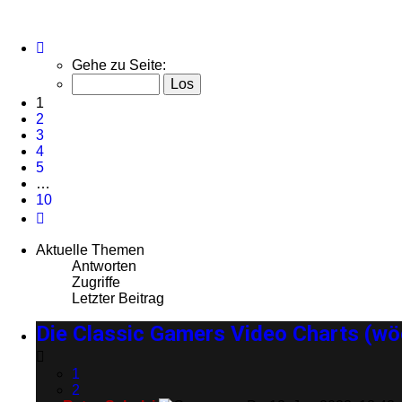
Seite
1
Gehe zu Seite:
von
10
1
2
3
4
5
…
10
Nächste
Aktuelle Themen
Antworten
Zugriffe
Letzter Beitrag
Die Classic Gamers Video Charts (wöc
1
2