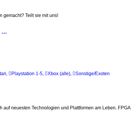
gemacht? Teilt sie mit uns!
r …
tari
,
Playstation 1-5
,
Xbox (alle)
,
Sonstige/Exoten
ch auf neuesten Technologien und Plattformen am Leben. FPGA i