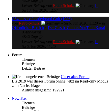
4329
Zugriffe
Letzter Beitrag
von
Retro-Schulzi
Sa 13. Jun 2026, 12:57
C64 klassix: Leaderboard Golf (1986)
von
Retro-Schulzi
» Sa 6. Jun 2026, 11:20 » in
Öffentlicher Bereich
»
Der Classic Gamers YouTube-Kanal
0
Antworten
4846
Zugriffe
Letzter Beitrag
von
Retro-Schulzi
Sa 6. Jun 2026, 11:20
Forum
Themen
Beiträge
Letzter Beitrag
Unser altes Forum
Bis 2019 war dieses Forum online, jetzt im Read-only Modus
zum Nachschlagen
Aufrufe insgesamt: 192921
Newsflash
Themen
Beiträge