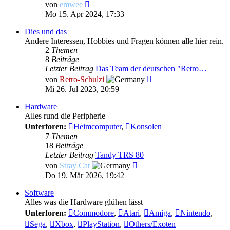
Neuester
von
emwee
Beitrag
Mo 15. Apr 2024, 17:33
Dies und das
Andere Interessen, Hobbies und Fragen können alle hier rein.
2
Themen
8
Beiträge
Letzter Beitrag
Das Team der deutschen "Retro…
Neuester
von
Retro-Schulzi
Beitrag
Mi 26. Jul 2023, 20:59
Hardware
Alles rund die Peripherie
Unterforen:
Heimcomputer
,
Konsolen
7
Themen
18
Beiträge
Letzter Beitrag
Tandy TRS 80
Neuester
von
Stray Cat
Beitrag
Do 19. Mär 2026, 19:42
Software
Alles was die Hardware glühen lässt
Unterforen:
Commodore
,
Atari
,
Amiga
,
Nintendo
,
Sega
,
Xbox
,
PlayStation
,
Others/Exoten