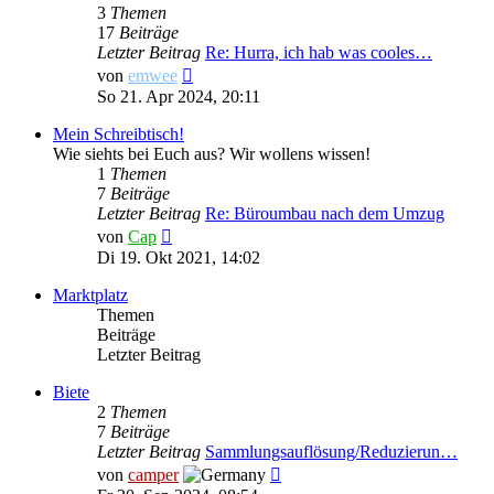
3
Themen
17
Beiträge
Letzter Beitrag
Re: Hurra, ich hab was cooles…
Neuester
von
emwee
Beitrag
So 21. Apr 2024, 20:11
Mein Schreibtisch!
Wie siehts bei Euch aus? Wir wollens wissen!
1
Themen
7
Beiträge
Letzter Beitrag
Re: Büroumbau nach dem Umzug
Neuester
von
Cap
Beitrag
Di 19. Okt 2021, 14:02
Marktplatz
Themen
Beiträge
Letzter Beitrag
Biete
2
Themen
7
Beiträge
Letzter Beitrag
Sammlungsauflösung/Reduzierun…
Neuester
von
camper
Beitrag