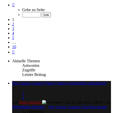
Seite
1
Gehe zu Seite:
von
10
1
2
3
4
5
…
10
Nächste
Aktuelle Themen
Antworten
Zugriffe
Letzter Beitrag
Die Classic Gamers Video Charts (wöchentlich aktualisiert)
1
2
von
Retro-Schulzi
» Do 12. Jan 2023, 18:43 » in
Öffentlicher Bereich
»
Der Classic Gamers YouTube-Kanal
12
Antworten