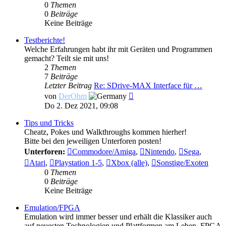
0
Themen
0
Beiträge
Keine Beiträge
Testberichte!
Welche Erfahrungen habt ihr mit Geräten und Programmen
gemacht? Teilt sie mit uns!
2
Themen
7
Beiträge
Letzter Beitrag
Re: SDrive-MAX Interface für …
Neuester
von
DerOhm
Beitrag
Do 2. Dez 2021, 09:08
Tips und Tricks
Cheatz, Pokes und Walkthroughs kommen hierher!
Bitte bei den jeweiligen Unterforen posten!
Unterforen:
Commodore/Amiga
,
Nintendo
,
Sega
,
Atari
,
Playstation 1-5
,
Xbox (alle)
,
Sonstige/Exoten
0
Themen
0
Beiträge
Keine Beiträge
Emulation/FPGA
Emulation wird immer besser und erhält die Klassiker auch
auf neuesten Technologien und Plattformen am Leben. FPGA