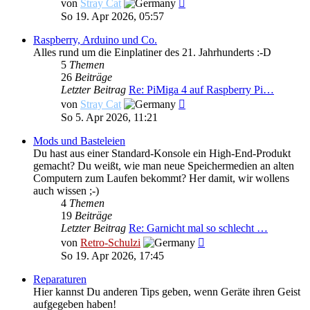
Neuester
von
Stray Cat
Beitrag
So 19. Apr 2026, 05:57
Raspberry, Arduino und Co.
Alles rund um die Einplatiner des 21. Jahrhunderts :-D
5
Themen
26
Beiträge
Letzter Beitrag
Re: PiMiga 4 auf Raspberry Pi…
Neuester
von
Stray Cat
Beitrag
So 5. Apr 2026, 11:21
Mods und Basteleien
Du hast aus einer Standard-Konsole ein High-End-Produkt
gemacht? Du weißt, wie man neue Speichermedien an alten
Computern zum Laufen bekommt? Her damit, wir wollens
auch wissen ;-)
4
Themen
19
Beiträge
Letzter Beitrag
Re: Garnicht mal so schlecht …
Neuester
von
Retro-Schulzi
Beitrag
So 19. Apr 2026, 17:45
Reparaturen
Hier kannst Du anderen Tips geben, wenn Geräte ihren Geist
aufgegeben haben!