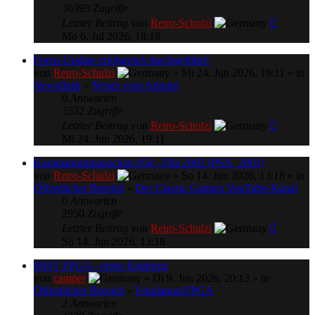
30393
Zugriffe
Letzter Beitrag
von
Retro-Schulzi
Mo 6. Jul 2026, 18:18
Foren-Update erfolgreich durchgeführt!
von
Retro-Schulzi
» Mi 24. Jun 2026, 19:11 » in
Newsflash
»
Neues vom Admin!
0
Antworten
3532
Zugriffe
Letzter Beitrag
von
Retro-Schulzi
Mi 24. Jun 2026, 19:11
Kammanommazocken #54 - Fifa 2002 (PSX, 2001)
von
Retro-Schulzi
» So 14. Jun 2026, 13:18 » in
Öffentlicher Bereich
»
Der Classic Gamers YouTube-Kanal
0
Antworten
2950
Zugriffe
Letzter Beitrag
von
Retro-Schulzi
So 14. Jun 2026, 13:18
MiST FPGA - erster Eindruck
von
camper
» Di 9. Jun 2026, 20:13 » in
Öffentlicher Bereich
»
Emulation/FPGA
2
Antworten