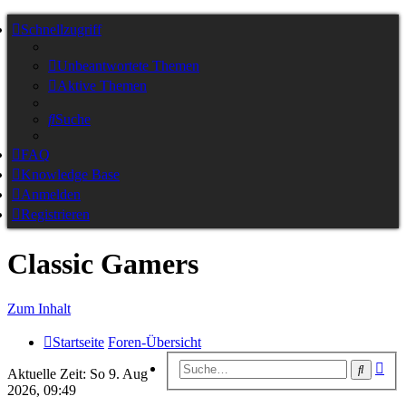
Schnellzugriff
Unbeantwortete Themen
Aktive Themen
Suche
FAQ
Knowledge Base
Anmelden
Registrieren
Classic Gamers
Zum Inhalt
Startseite
Foren-Übersicht
Erw
Suche
Aktuelle Zeit: So 9. Aug
Suc
2026, 09:49