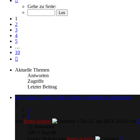
1
Gehe zu Seite:
von
10
1
2
3
4
5
…
10
Nächste
Aktuelle Themen
Antworten
Zugriffe
Letzter Beitrag
Die Classic Gamers Video Charts (wöchentlich aktualisiert)
1
2
von
Retro-Schulzi
» Do 12. Jan 2023, 18:43 » in
Ö
12
Antworten
29671
Zugriffe
Letzter Beitrag
von
Retro-Schulzi