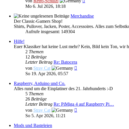
von
Retro-Schulzi
Beitrag
Mo 6. Jul 2026, 18:18
Merchandise
Der Classic-Gamers Shop!
Shirts, Pullover, Jacken, Poster, Accessoires. Alles zum Selbstk
Aufrufe insgesamt: 149304
Hilfe!
Euer Klassiker hat keine Lust mehr? Kein, Bild kein Ton, wir h
2
Themen
12
Beiträge
Letzter Beitrag
Re: Batocera
Neuester
von
Stray Cat
Beitrag
So 19. Apr 2026, 05:57
Raspberry, Arduino und Co.
Alles rund um die Einplatiner des 21. Jahrhunderts :-D
5
Themen
26
Beiträge
Letzter Beitrag
Re: PiMiga 4 auf Raspberry Pi…
Neuester
von
Stray Cat
Beitrag
So 5. Apr 2026, 11:21
Mods und Basteleien