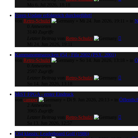
Mo 6. Jul 2026, 18:18
Foren-Update erfolgreich durchgeführt!
von
Retro-Schulzi
» Mi 24. Jun 2026, 19:11 » in
N
0
Antworten
3140
Zugriffe
Letzter Beitrag
von
Retro-Schulzi
Mi 24. Jun 2026, 19:11
Kammanommazocken #54 - Fifa 2002 (PSX, 2001)
von
Retro-Schulzi
» So 14. Jun 2026, 13:18 » in
Ö
0
Antworten
2597
Zugriffe
Letzter Beitrag
von
Retro-Schulzi
So 14. Jun 2026, 13:18
MiST FPGA - erster Eindruck
von
camper
» Di 9. Jun 2026, 20:13 » in
Öffentlic
2
Antworten
3965
Zugriffe
Letzter Beitrag
von
Retro-Schulzi
Sa 13. Jun 2026, 12:57
C64 klassix: Leaderboard Golf (1986)