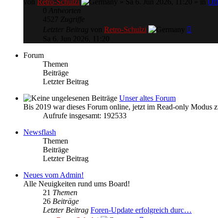
von
Retro-Schulzi
» Sa 6. Jun 2026, 11:20 » in
Öff
0
Antworten
4527
Zugriffe
Letzter Beitrag
von
Retro-Schulzi
Sa 6. Jun 2026, 11:20
Forum
Themen
Beiträge
Letzter Beitrag
Unser altes Forum
Bis 2019 war dieses Forum online, jetzt im Read-only Modus
Aufrufe insgesamt: 192533
Newsflash
Themen
Beiträge
Letzter Beitrag
Neues vom Admin!
Alle Neuigkeiten rund ums Board!
21
Themen
26
Beiträge
Letzter Beitrag
Foren-Update erfolgreich durc…