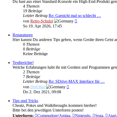
Du hast aus einer Standard-Konsole ein High-End-Produkt ge
4
Themen
19
Beiträge
Letzter Beitrag
Re: Garnicht mal so schlecht …
Neuester
von
Retro-Schulzi
Beitrag
So 19. Apr 2026, 17:45
Reparaturen
Hier kannst Du anderen Tips geben, wenn Geräte ihren Geist 
0
Themen
0
Beiträge
Keine Beiträge
Testberichte!
Welche Erfahrungen habt ihr mit Geräten und Programmen gemac
2
Themen
7
Beiträge
Letzter Beitrag
Re: SDrive-MAX Interface für …
Neuester
von
DerOhm
Beitrag
Do 2. Dez 2021, 09:08
Tips und Tricks
Cheatz, Pokes und Walkthroughs kommen hierher!
Bitte bei den jeweiligen Unterforen posten!
Unterforen:
Commodore/Amiga
,
Nintendo
,
Sega
,
Atari