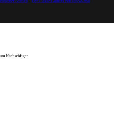
entlicher Bereich
»
Der Classic Gamers YouTube-Kanal
 zum Nachschlagen