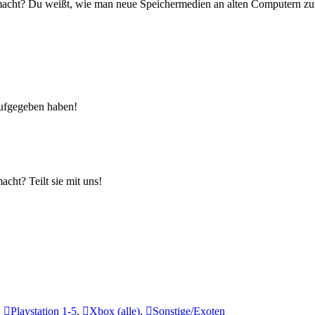
macht? Du weißt, wie man neue Speichermedien an alten Computern zu
aufgegeben haben!
ht? Teilt sie mit uns!
,
Playstation 1-5
,
Xbox (alle)
,
Sonstige/Exoten