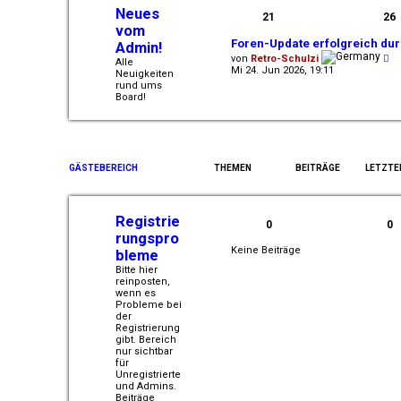
Neues
21
26
vom
Foren-Update erfolgreich du
Admin!
N
von
Retro-Schulzi
Alle
e
Mi 24. Jun 2026, 19:11
Neuigkeiten
u
rund ums
e
Board!
s
t
e
r
B
e
GÄSTEBEREICH
THEMEN
BEITRÄGE
LETZTE
i
t
r
a
Registrie
g
0
0
rungspro
Keine Beiträge
bleme
Bitte hier
reinposten,
wenn es
Probleme bei
der
Registrierung
gibt. Bereich
nur sichtbar
für
Unregistrierte
und Admins.
Beiträge