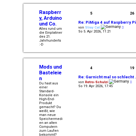
e
r
B
Raspberr
5
26
e
y, Arduino
i
Re: PiMiga 4 auf Raspberry P
und Co.
t
N
r
von
Stray Cat
Alles rund um
e
a
So 5. Apr 2026, 11:21
die Einplatiner
u
g
des 21.
e
Jahrhunderts
s
:-D
t
e
r
B
e
Mods und
i
4
19
t
Basteleie
r
Re: Garnicht mal so schlecht 
n
a
N
g
von
Retro-Schulzi
Du hast aus
e
So 19. Apr 2026, 17:45
einer
u
Standard-
e
Konsole ein
s
High-End-
t
Produkt
e
gemacht? Du
r
weißt, wie
B
man neue
e
Speichermedi
i
en an alten
t
Computern
r
zum Laufen
a
bekommt?