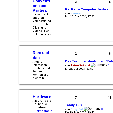
Conventi
i
3
5
t
ons und
r
Re: Retro Computer Festival i
Parties
a
N
von
emwee
g
Ihr ward auf
e
Mo 15. Apr 2024, 17:33
anderen
u
Veranstaltung
e
en und habt
s
Bilder und
t
Videos? Her
e
mit den Links!
r
B
e
i
t
r
Dies und
2
8
a
das
g
Das Team der deutschen "Ret
Andere
N
Interessen,
von
Retro-Schulzi
e
Hobbies und
Mi 26. Jul 2023, 20:59
u
Fragen
e
können alle
s
hier rein.
t
e
r
B
e
Hardware
7
18
i
Alles rund die
t
Peripherie
r
Tandy TRS 80
Unterforen:
a
N
von
Stray Cat
g
Heimcomput
e
Do 19. Mär 2026, 19:42