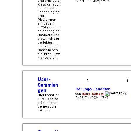
e
und erhält die
Sa 13. Jun 2026, 12:57
u
Klassiker auch
e
auf neuesten
s
Technologien
t
und
e
Plattformen
r
am Leben.
B
FPGA ist näher
e
an der original
i
Hardware und
t
bietet nahezu
r
perfektes
a
Retro-Feeling!
g
Daher haben
sie ihren Platz
hier verdient!
User-
1
2
Sammlun
Re: Logo-Leuchten
gen
N
von
Retro-Schulzi
Hier könnt ihr
e
Di 27. Feb 2024, 17:47
Eure Schätze
u
präsentieren,
e
gerne auch
s
mit Bild!
t
e
r
B
e