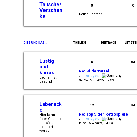
e
Tausche/
r
0
0
B
Verschen
e
Keine Beiträge
ke
i
t
r
a
g
DIES UND DAS...
THEMEN
BEITRÄGE
LETZTE
Lustig
4
64
und
Re: Bilderrätsel
kurios
N
von
Stray Cat
Lachen ist
e
So 24. Mai 2026, 07:39
gesund
u
e
s
t
e
Labereck
r
12
44
B
e
e
Re: Top 5 der Retrospiele
Hier kann
i
N
über Gott und
t
von
Stray Cat
e
die Welt
r
Di 21. Apr 2026, 04:49
u
gelabert
a
e
werden...
g
s