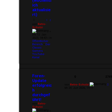
(wöchentl
ich
aktualisie
rt)
1
2
von
Retro-
Schulzi
»
Do 12. Jan
2023, 18:43 » in
Öffentlicher
Bereich
»
Der
Classic
Gamers
YouTube-
Kanal
Foren-
0
274
Update
erfolgreic
von
Retro-Schulzi
Mi 24. Jun 2026, 19:11
h
durchgef
ührt!
von
Retro-
Schulzi
»