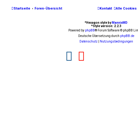
Startseite
Foren-Übersicht
Kontakt
Alle Cookies
*
Hexagon style by
MannixMD
*
Style version: 2.2.3
Powered by
phpBB
® Forum Software © phpBB Lim
Deutsche Übersetzung durch
phpBB.de
Datenschutz
|
Nutzungsbedingungen
F
Y
a
o
c
u
e
t
b
u
o
b
o
e