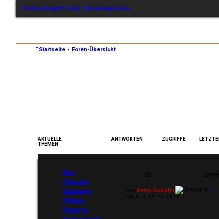
Schnellzugriff
FAQ
Knowledge Base
Startseite
Foren-Übersicht
AKTUELLE
ANTWORTEN
ZUGRIFFE
LETZTE
THEMEN
Die
12
2906
Classic
Gamers
von
Retro-Schulzi
Mo 6. Jul 2026, 18:18
Video
Charts