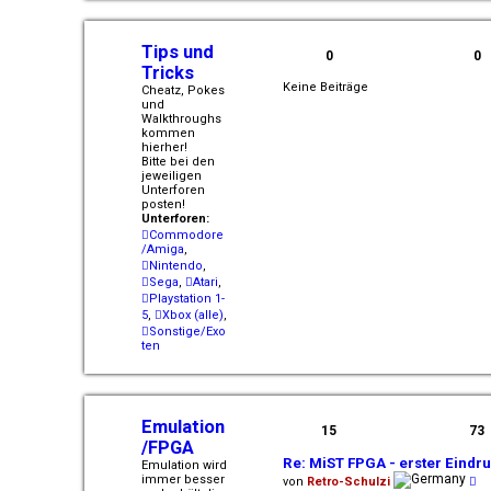
e
i
t
Tips und
0
r
0
Tricks
a
g
Keine Beiträge
Cheatz, Pokes
und
Walkthroughs
kommen
hierher!
Bitte bei den
jeweiligen
Unterforen
posten!
Unterforen:
Commodore
/Amiga
,
Nintendo
,
Sega
,
Atari
,
Playstation 1-
5
,
Xbox (alle)
,
Sonstige/Exo
ten
Emulation
15
73
/FPGA
Re: MiST FPGA - erster Eindr
Emulation wird
N
immer besser
von
Retro-Schulzi