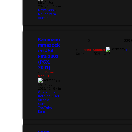
Mi 24. Jun
2026, 19:11 » in
Newsflash
»
Neues vom
Admin!
Kammano
0
229
mmazock
en #54 -
von
Retro-Schulzi
So 14. Jun 2026, 13:18
Fifa 2002
(PSX,
2001)
von
Retro-
Schulzi
»
So 14. Jun
2026, 13:18 » in
Öffentlicher
Bereich
»
Der
Classic
Gamers
YouTube-
Kanal