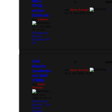
MiST
2
364
FPGA -
erster
von
Retro-Schulzi
Sa 13. Jun 2026, 12:57
Eindruck
von
camper
»
Di 9. Jun 2026,
20:13 » in
Öffentlicher
Bereich
»
Emulation/FP
GA
C64
0
426
klassix:
Leaderbo
von
Retro-Schulzi
Sa 6. Jun 2026, 11:20
ard Golf
(1986)
von
Retro-
Schulzi
»
Sa 6. Jun
2026, 11:20 » in
Öffentlicher
Bereich
»
Der
Classic
Gamers