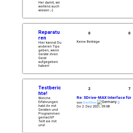
g
Her damit, wir
wollens auch
wissen ;-)
Reparatu
0
0
ren
Keine Beiträge
Hier kannst Du
anderen Tips
geben, wenn
Geräte ihren
Geist
aufgegeben
haben!
Testberic
2
7
hte!
Re: SDrive-MAX Interface für
Welche
N
Erfahrungen
von
DerOhm
e
habt ihr mit
Do 2. Dez 2021, 09:08
u
Geräten und
e
Programmen
s
gemacht?
t
Teilt sie mit
e
uns!
r
B