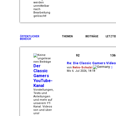
werden
unmittelbar
nach
Bearbeitung
gelöscht!
ÖFFENTLICHER
THEMEN
BEITRÄGE
LETZTE
BEREICH
92
136
Re: Die Classic Gamers Video
Der
N
von
Retro-Schulzi
Classic
e
Mo 6. Jul 2026, 18:18
u
Gamers
e
YouTube-
s
t
Kanal
e
Vorstellungen,
r
Tests und
B
Anleitungen
e
und mehr auf
i
unserem YT-
t
Kanal. Videos
r
von und über
a
uns!
g