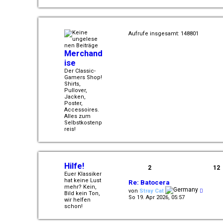
Aufrufe insgesamt: 148801
Merchand
ise
Der Classic-
Gamers Shop!
Shirts,
Pullover,
Jacken,
Poster,
Accessoires.
Alles zum
Selbstkostenp
reis!
Hilfe!
2
12
Euer Klassiker
hat keine Lust
Re: Batocera
mehr? Kein,
N
von
Stray Cat
Bild kein Ton,
e
So 19. Apr 2026, 05:57
wir helfen
u
schon!
e
s
t