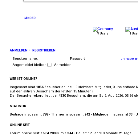
t
e
r
B
e
LÄNDER
i
t
r
a
9 Users
1 Use
g
ANMELDEN
•
REGISTRIEREN
Benutzername:
Passwort:
Ich habe m
Angemeldet bleiben
WER IST ONLINE?
Insgesamt sind
1856
Besucher online :: 0 sichtbare Mitglieder, 0 unsichtbare 
auf den aktiven Besuchern der letzten 15 Minuten)
Der Besucherrekord liegt bei
4330
Besuchern, die am So 2. Aug 2026, 05:36 gle
STATISTIK
Beiträge insgesamt
788
• Themen insgesamt
242
• Mitglieder insgesamt
33
• U
ONLINE SEIT
Forum online seit:
16 04 2009
um
19:44
• Dauer:
17
Jahre
3
Monate
21
Tage