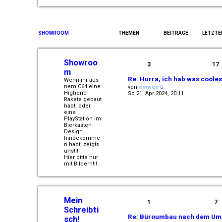
e
r
B
e
i
SHOWROOM
THEMEN
BEITRÄGE
LETZTE
t
r
a
g
Showroo
3
17
m
Re: Hurra, ich hab was coole
Wenn ihr aus
N
nem C64 eine
von
emwee
e
Highend-
So 21. Apr 2024, 20:11
u
Rakete gebaut
e
habt, oder
s
eine
t
PlayStation im
e
Bierkasten-
r
Design
B
hinbekomme
e
n habt, zeigts
i
uns!!!
t
Hier bitte nur
r
mit Bildern!!!
a
g
Mein
1
7
Schreibti
Re: Büroumbau nach dem U
sch!