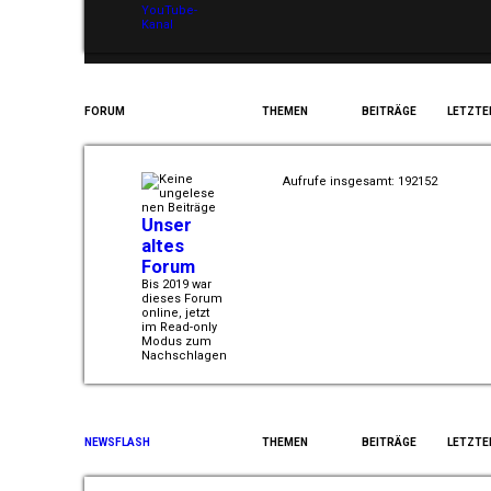
YouTube-
Kanal
FORUM
THEMEN
BEITRÄGE
LETZTE
Aufrufe insgesamt: 192152
Unser
altes
Forum
Bis 2019 war
dieses Forum
online, jetzt
im Read-only
Modus zum
Nachschlagen
NEWSFLASH
THEMEN
BEITRÄGE
LETZTE