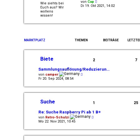
N
von
Cap
Wie siehts bei
e
Di 19. Okt 2021, 14:02
Euch aus? Wir
u
wollens
e
wissen!
s
t
e
r
B
e
MARKTPLATZ
THEMEN
BEITRÄGE
LETZTE
i
t
r
a
g
Biete
2
7
Sammlungsauflösung/Reduzierun…
N
von
camper
e
Fr 20. Sep 2024, 08:54
u
e
s
t
e
Suche
r
1
25
B
e
Re: Suche Raspberry Pi ab 1 B+
i
N
von
Retro-Schulzi
t
e
Mo 22. Nov 2021, 10:45
r
u
a
e
g
s
t