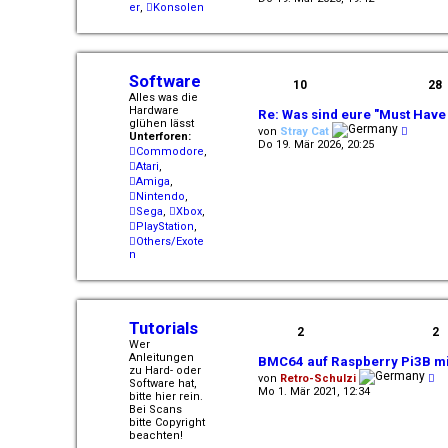
er
,
Konsolen
u
e
s
t
e
r
Software
10
28
B
Alles was die
e
Hardware
i
Re: Was sind eure "Must Have
glühen lässt
t
N
von
Stray Cat
Unterforen:
r
e
Do 19. Mär 2026, 20:25
Commodore
,
a
u
g
Atari
,
e
s
Amiga
,
t
Nintendo
,
e
Sega
,
Xbox
,
r
PlayStation
,
B
Others/Exote
e
n
i
t
r
a
g
Tutorials
2
2
Wer
Anleitungen
BMC64 auf Raspberry Pi3B mi
zu Hard- oder
N
von
Retro-Schulzi
Software hat,
e
Mo 1. Mär 2021, 12:34
bitte hier rein.
u
Bei Scans
e
bitte Copyright
s
beachten!
t