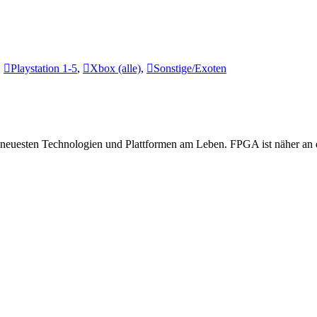
,
Playstation 1-5
,
Xbox (alle)
,
Sonstige/Exoten
 neuesten Technologien und Plattformen am Leben. FPGA ist näher an d