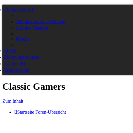
Schnellzugriff
Unbeantwortete Themen
Aktive Themen
Suche
FAQ
Knowledge Base
Anmelden
Registrieren
Classic Gamers
Zum Inhalt
Startseite
Foren-Übersicht