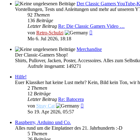
Der Classic Gamers YouTube-K
Vorstellungen, Tests und Anleitungen und mehr auf unserem Y
92
Themen
136
Beiträge
Letzter Beitrag
Re: Die Classic Gamers Video …
Neuester
von
Retro-Schulzi
Beitrag
Mo 6. Jul 2026, 18:18
Merchandise
Der Classic-Gamers Shop!
Shirts, Pullover, Jacken, Poster, Accessoires. Alles zum Selbstk
Aufrufe insgesamt: 149271
Hilfe!
Euer Klassiker hat keine Lust mehr? Kein, Bild kein Ton, wir h
2
Themen
12
Beiträge
Letzter Beitrag
Re: Batocera
Neuester
von
Stray Cat
Beitrag
So 19. Apr 2026, 05:57
Raspberry, Arduino und Co.
Alles rund um die Einplatiner des 21. Jahrhunderts :-D
5
Themen
26
Beiträge