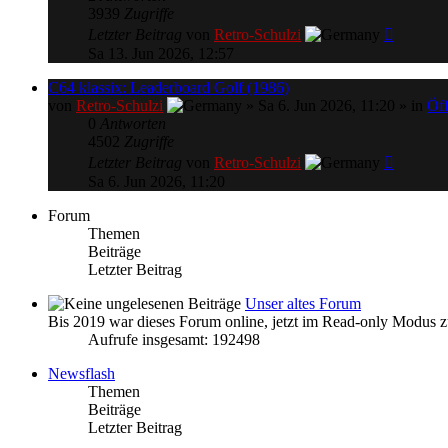
3939
Zugriffe
Letzter Beitrag
von
Retro-Schulzi
Sa 13. Jun 2026, 12:57
C64 klassix: Leaderboard Golf (1986)
von
Retro-Schulzi
» Sa 6. Jun 2026, 11:20 » in
Öff
0
Antworten
4502
Zugriffe
Letzter Beitrag
von
Retro-Schulzi
Sa 6. Jun 2026, 11:20
Forum
Themen
Beiträge
Letzter Beitrag
Unser altes Forum
Bis 2019 war dieses Forum online, jetzt im Read-only Modus
Aufrufe insgesamt: 192498
Newsflash
Themen
Beiträge
Letzter Beitrag