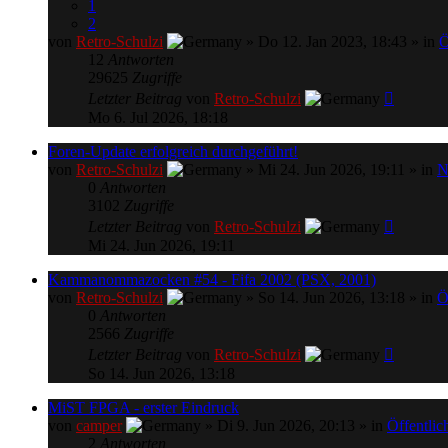
1
2
von
Retro-Schulzi
» Do 12. Jan 2023, 18:43 » in
Ö
12
Antworten
29625
Zugriffe
Letzter Beitrag
von
Retro-Schulzi
Mo 6. Jul 2026, 18:18
Foren-Update erfolgreich durchgeführt!
von
Retro-Schulzi
» Mi 24. Jun 2026, 19:11 » in
N
0
Antworten
3102
Zugriffe
Letzter Beitrag
von
Retro-Schulzi
Mi 24. Jun 2026, 19:11
Kammanommazocken #54 - Fifa 2002 (PSX, 2001)
von
Retro-Schulzi
» So 14. Jun 2026, 13:18 » in
Ö
0
Antworten
2566
Zugriffe
Letzter Beitrag
von
Retro-Schulzi
So 14. Jun 2026, 13:18
MiST FPGA - erster Eindruck
von
camper
» Di 9. Jun 2026, 20:13 » in
Öffentlic
2
Antworten