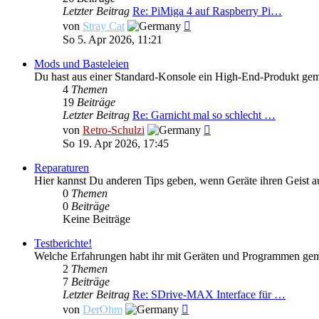
Letzter Beitrag
Re: PiMiga 4 auf Raspberry Pi…
Neuester
von
Stray Cat
Beitrag
So 5. Apr 2026, 11:21
Mods und Basteleien
Du hast aus einer Standard-Konsole ein High-End-Produkt ge
4
Themen
19
Beiträge
Letzter Beitrag
Re: Garnicht mal so schlecht …
Neuester
von
Retro-Schulzi
Beitrag
So 19. Apr 2026, 17:45
Reparaturen
Hier kannst Du anderen Tips geben, wenn Geräte ihren Geist 
0
Themen
0
Beiträge
Keine Beiträge
Testberichte!
Welche Erfahrungen habt ihr mit Geräten und Programmen gemac
2
Themen
7
Beiträge
Letzter Beitrag
Re: SDrive-MAX Interface für …
Neuester
von
DerOhm