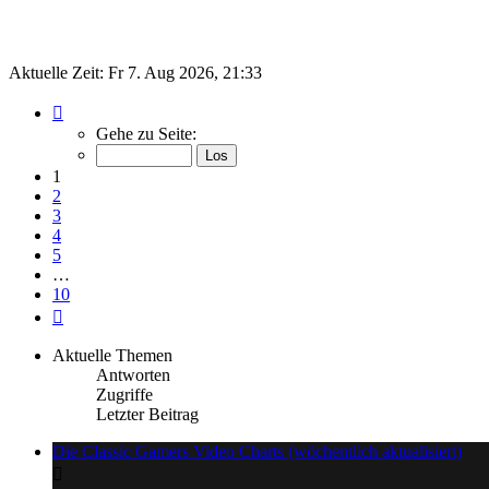
Aktuelle Zeit: Fr 7. Aug 2026, 21:33
Seite
1
Gehe zu Seite:
von
10
1
2
3
4
5
…
10
Nächste
Aktuelle Themen
Antworten
Zugriffe
Letzter Beitrag
Die Classic Gamers Video Charts (wöchentlich aktualisiert)