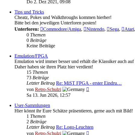
Beitrag
Do 2. Dez 2021, 09:08
Tips und Tricks
Cheatz, Pokes und Walkthroughs kommen hierher!
Bitte bei den jeweiligen Unterforen posten!
Unterforen:
Commodore/Amiga
,
Nintendo
,
Sega
,
Atari
0
Themen
0
Beiträge
Keine Beiträge
Emulation/FPGA
Emulation wird immer besser und erhält die Klassiker auch auf
Daher haben sie ihren Platz hier verdient!
15
Themen
73
Beiträge
Letzter Beitrag
Re: MiST FPGA - erster Eindru…
Neuester
von
Retro-Schulzi
Beitrag
Sa 13. Jun 2026, 12:57
User-Sammlungen
Hier könnt ihr Eure Schätze präsentieren, gerne auch mit Bild!
1
Themen
2
Beiträge
Letzter Beitrag
Re: Logo-Leuchten
Neuester
von
Retro-Schulzi