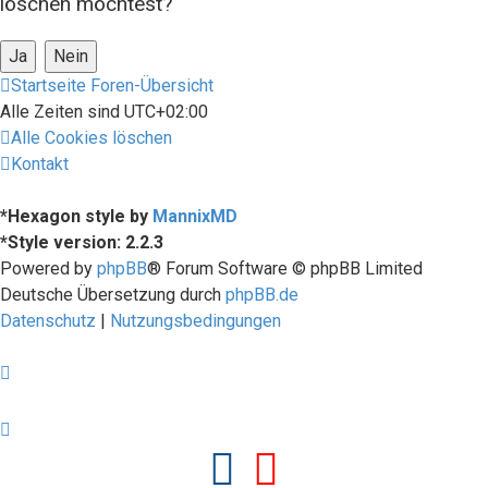
löschen möchtest?
Startseite
Foren-Übersicht
Alle Zeiten sind
UTC+02:00
Alle Cookies löschen
Kontakt
*
Hexagon style by
MannixMD
*
Style version: 2.2.3
Powered by
phpBB
® Forum Software © phpBB Limited
Deutsche Übersetzung durch
phpBB.de
Datenschutz
|
Nutzungsbedingungen
Facebook
Youtube