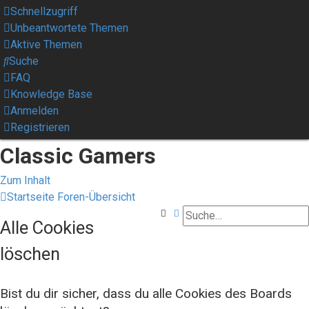
Schnellzugriff
Unbeantwortete Themen
Aktive Themen
Suche
FAQ
Knowledge Base
Anmelden
Registrieren
Classic Gamers
Zum Inhalt
Startseite
Foren-Übersicht
Suche
Erweiterte Suche
Alle Cookies
löschen
Bist du dir sicher, dass du alle Cookies des Boards